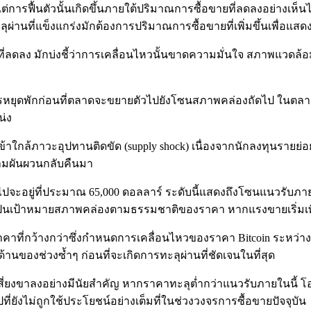
วง แต่การฟื้นตัวนั้นเกิดขึ้นภายใต้ปริมาณการซื้อขายที่ลดลงอย่าง
นที่แข็งแกร่งมักต้องการปริมาณการซื้อขายที่เพิ่มขึ้นเพื่อแสดงถ
ยที่ลดลง มักบ่งชี้ว่าการเคลื่อนไหวนั้นขาดความมั่นใจ สภาพแวด
การหยุดพักก่อนที่ตลาดจะขยายตัวไปยังโซนสภาพคล่องถัดไป ในตลาด
น่ง
ังเข้าใกล้ภาวะอุปทานติดขัด (supply shock) เนื่องจากนักลงทุนรายย
วามผันผวนกลับคืนมา
ดไปจะอยู่ที่ประมาณ 65,000 ดอลลาร์ ระดับนี้แสดงถึงโซนแนวรับภ
ลายเป็นเป้าหมายสภาพคล่องตามธรรมชาติของราคา หากแรงขายเริ่มเพิ
ราคาที่กว้างกว่าซึ่งกำหนดการเคลื่อนไหวของราคา Bitcoin ระหว่
านของช่วงซ้ำๆ ก่อนที่จะเกิดการทะลุผ่านที่ชัดเจนในที่สุด
เสี่ยงขาลงอย่างมีนัยสำคัญ หากราคาทะลุต่ำกว่าแนวรับภายในนี้ 
ที่ยังไม่ถูกใช้ประโยชน์อย่างเต็มที่ในช่วงวงจรการซื้อขายปัจจุบัน