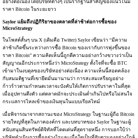
อย่างต่อเนื่องโดยบริษัทต่างๆ เป็นรากฐานสำคัญของแนวโน้ม
ราคา Bitcoin ในระยะยาว
Saylor แย้มถึงปฏิกิริยาของตลาดที่ล่าช้าต่อการซื้อของ
MicroStrategy
ในโพสต์สั้นๆ บน X (เดิมคือ Twitter) Saylor เขียนว่า “มีความ
ล่าช้าเกิดขึ้นระหว่างการซื้อ Bitcoin ของเรากับการพุ่งขึ้นของ
ราคา Bitcoin” ความคิดเห็นนี้ถูกตีความอย่างกว้างขวางว่าเป็น
สัญญาณอีกประการหนึ่งว่า MicroStrategy ตั้งใจที่จะซื้อ BTC
เข้ามาในงบดุลของบริษัทอย่างต่อเนื่อง ความเห็นนี้สอดคล้อง
กับสมมติฐานที่เขายึดมั่นมานานว่า การสะสมเหรียญอย่าง
ก้าวร้าวตามกำหนดเวลาจะบังคับให้เกิดการปรับราคาในที่สุด
เมื่ออุปทานตึงตัว แต่ตลาดมักจะประเมินต่ำเกินไปหรือไม่สนใจ
กระแสการไหลเข้าของเงินทุนในแบบเรียลไทม์
เมื่อพิจารณาจากสถานะของ MicroStrategy ในฐานะผู้ถือ Bitcoin
รายใหญ่ที่สุดในภาคองค์กร และบทบาทของ Saylor ในฐานะผู้
สนับสนุนสินทรัพย์ดิจิทัลที่โดดเด่นที่สุดรายหนึ่ง การบอกใบ้ว่า
บริษัทดำเนินการซื้ออย่างไรและเมื่อใดเป็นที่จับตามองอย่างใกล้