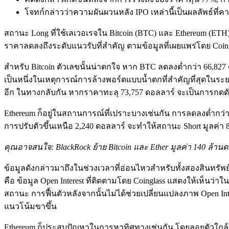
โจทก์กล่าวว่าความผันผวนหลัง IPO เหล่านี้เป็นผลลัพธ์ที่คา
สถานะ Long ที่ใช้เลเวอเรจใน Bitcoin (BTC) และ Ethereum (ETH) 
ราคาลดลงถึงระดับแนวรับที่สำคัญ ตามข้อมูลที่เผยแพร่โดย Coingla
สำหรับ Bitcoin ตัวเลขนั้นน่าตกใจ หาก BTC ลดลงต่ำกว่า 66,8
เป็นหนึ่งในเหตุการณ์การล้างพอร์ตแบบน้ำตกที่สำคัญที่สุดในระยะ
อีก ในทางกลับกัน หากราคาทะลุ 73,757 ดอลลาร์ จะเป็นการกดดันผู้
Ethereum ก็อยู่ในสถานการณ์ที่เปราะบางเช่นกัน การลดลงต่ำกว่
การปรับตัวขึ้นเหนือ 2,240 ดอลลาร์ จะทำให้สถานะ Short มูลค่า 8
คุณอาจสนใจ: BlackRock ย้าย Bitcoin และ Ether มูลค่า 140 ล้าน
ข้อมูลดังกล่าวมาถึงในช่วงเวลาที่อ่อนไหวสำหรับทั้งสองสินทรัพ
คือ ข้อมูล Open Interest ที่ติดตามโดย Coinglass แสดงให้เห็นว่าใ
สถานะ การฟื้นตัวหลังจากนั้นไม่ได้ช่วยเปลี่ยนแปลงภาพ Open Int
แนวโน้มขาขึ้น
Ethereum ก็ประสบปัญหาในการหาทิศทางเช่นกัน โดยลอยตัวใกล้ระด