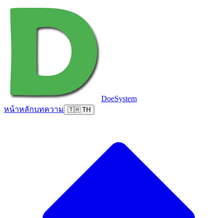
DoeSystem
หน้าหลัก
บทความ
🇹🇭 TH