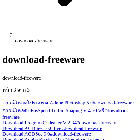
download-freeware
download-freeware
download-freeware
หน้า
3
จาก
3
ดาวน์โหลดโปรแกรม Adobe Photoshop 5.0
#download-freeware
ดาวน์โหลด cFosSpeed Traffic Shaping V 4.50 ฟรี
#download-
freeware
Download Program CCleaner V 2.34
#download-freeware
Download ACDSee 10.0 free
#download-freeware
Download ACDSee 9.0
#download-freeware
Download Adobe Reader 7.0.5
#download-freeware