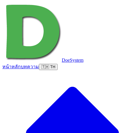
DoeSystem
หน้าหลัก
บทความ
🇹🇭 TH