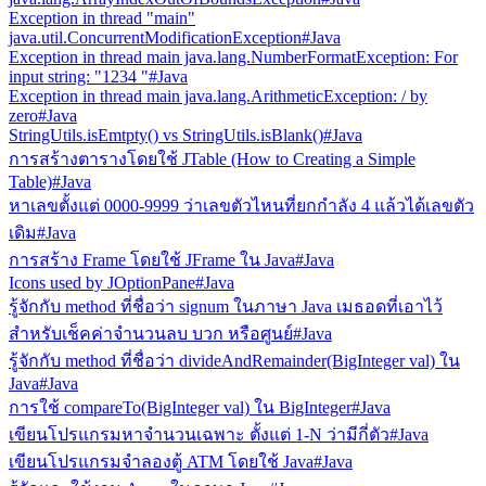
Exception in thread "main"
java.util.ConcurrentModificationException
#Java
Exception in thread main java.lang.NumberFormatException: For
input string: "1234 "
#Java
Exception in thread main java.lang.ArithmeticException: / by
zero
#Java
StringUtils.isEmtpty() vs StringUtils.isBlank()
#Java
การสร้างตารางโดยใช้ JTable (How to Creating a Simple
Table)
#Java
หาเลขตั้งแต่ 0000-9999 ว่าเลขตัวไหนที่ยกกำลัง 4 แล้วได้เลขตัว
เดิม
#Java
การสร้าง Frame โดยใช้ JFrame ใน Java
#Java
Icons used by JOptionPane
#Java
รู้จักกับ method ที่ชื่อว่า signum ในภาษา Java เมธอดที่เอาไว้
สำหรับเช็คค่าจำนวนลบ บวก หรือศูนย์
#Java
รู้จักกับ method ที่ชื่อว่า divideAndRemainder(BigInteger val) ใน
Java
#Java
การใช้ compareTo(BigInteger val) ใน BigInteger
#Java
เขียนโปรแกรมหาจำนวนเฉพาะ ตั้งแต่ 1-N ว่ามีกี่ตัว
#Java
เขียนโปรแกรมจำลองตู้ ATM โดยใช้ Java
#Java