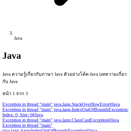
Java
Java
Java ความรู้เกี่ยวกับภาษา Java ตัวอย่างโค้ด Java บทความเกี่ยว
กับ Java
หน้า
1
จาก
3
Exception in thread "main" java.lang.StackOverflowError
#Java
Exception in thread "main" java.lang.IndexOutOfBoundsException:
Index: 0, Size: 0
#Java
Exception in thread "main" java.lang.ClassCastException
#Java
Exception in thread "main"
java.lang.ArrayIndexOutOfBoundsException
#Java