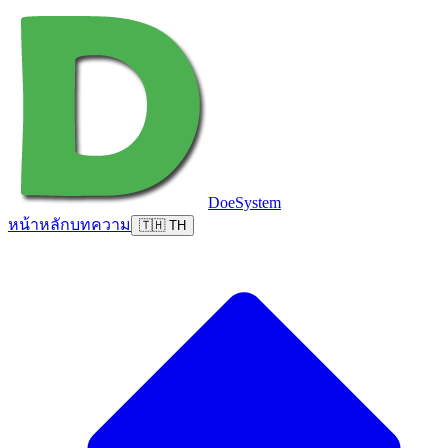
DoeSystem
หน้าหลัก
บทความ
🇹🇭 TH