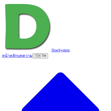
DoeSystem
หน้าหลัก
บทความ
🇹🇭 TH