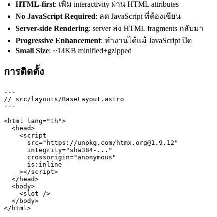
HTML-first
: เพิ่ม interactivity ผ่าน HTML attributes
No JavaScript Required
: ลด JavaScript ที่ต้องเขียน
Server-side Rendering
: server ส่ง HTML fragments กลับมา
Progressive Enhancement
: ทำงานได้แม้ JavaScript ปิด
Small Size
: ~14KB minified+gzipped
การติดตั้ง
---

// src/layouts/BaseLayout.astro

---

<html lang="th">

  <head>

    <script

      src="https://unpkg.com/htmx.org@1.9.12"

      integrity="sha384-..."

      crossorigin="anonymous"

      is:inline

    ></script>

  </head>

  <body>

    <slot />

  </body>
