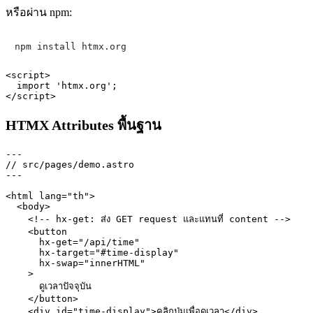
หรือผ่าน npm:
<script>

  import 'htmx.org';

HTMX Attributes พื้นฐาน
---

// src/pages/demo.astro

---

<html lang="th">

  <body>

    <!-- hx-get: ส่ง GET request และแทนที่ content -->

    <button

      hx-get="/api/time"

      hx-target="#time-display"

      hx-swap="innerHTML"

    >

      ดูเวลาปัจจุบัน

    </button>

    <div id="time-display">คลิกปุ่มเพื่อดูเวลา</div>
