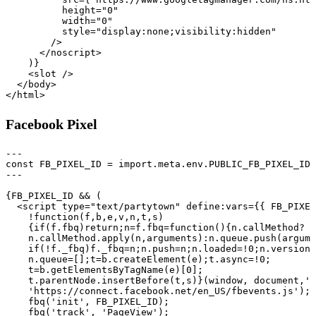
          height="0"

          width="0"

          style="display:none;visibility:hidden"

        />

      </noscript>

    )}

    <slot />

  </body>

Facebook Pixel
---

const FB_PIXEL_ID = import.meta.env.PUBLIC_FB_PIXEL_ID;

---

{FB_PIXEL_ID && (

  <script type="text/partytown" define:vars={{ FB_PIXEL
    !function(f,b,e,v,n,t,s)

    {if(f.fbq)return;n=f.fbq=function(){n.callMethod?

    n.callMethod.apply(n,arguments):n.queue.push(argume
    if(!f._fbq)f._fbq=n;n.push=n;n.loaded=!0;n.version=
    n.queue=[];t=b.createElement(e);t.async=!0;

    t=b.getElementsByTagName(e)[0];

    t.parentNode.insertBefore(t,s)}(window, document,'s
    'https://connect.facebook.net/en_US/fbevents.js');

    fbq('init', FB_PIXEL_ID);

    fbq('track', 'PageView');
