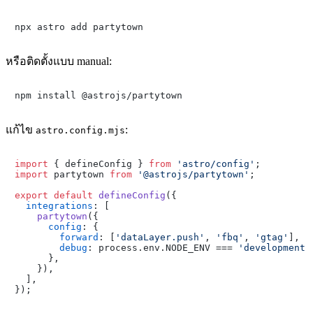
หรือติดตั้งแบบ manual:
แก้ไข
:
astro.config.mjs
import
 { defineConfig } 
from
'astro/config'
import
 partytown 
from
'@astrojs/partytown'
;

export
default
defineConfig
({

integrations
: [

partytown
({

config
: {

forward
: [
'dataLayer.push'
, 
'fbq'
, 
'gtag'
],

debug
: process.
env
.
NODE_ENV
 === 
'development'
      },

    }),

  ],
