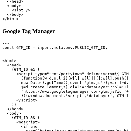
  </head>

  <body>

    <slot />

  </body>

Google Tag Manager
---

const GTM_ID = import.meta.env.PUBLIC_GTM_ID;

---

<html>

  <head>

    {GTM_ID && (

      <script type="text/partytown" define:vars={{ GTM_
        (function(w,d,s,l,i){w[l]=w[l]||[];w[l].push({'
        new Date().getTime(),event:'gtm.js'});var f=d.g
        j=d.createElement(s),dl=l!='dataLayer'?'&l='+l:
        'https://www.googletagmanager.com/gtm.js?id='+i
        })(window,document,'script','dataLayer', GTM_ID
      </script>

    )}

  </head>

  <body>

    {GTM_ID && (

      <noscript>

        <iframe

          src={`https://www.googletagmanager.com/ns.htm