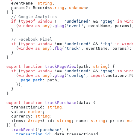
  eventName: 
string
,

  params?: Record<
string
, 
unknown
) {

// Google Analytics
if
 (
typeof
window
 !== 
'undefined'
 && 
'gtag'
in
wind
    (
window
as
any
).
gtag
(
'event'
, eventName, params);

  }

// Facebook Pixel
if
 (
typeof
window
 !== 
'undefined'
 && 
'fbq'
in
windo
    (
window
as
any
).
fbq
(
'track'
, eventName, params);

  }

}

export
function
trackPageView
(
path: 
string
) {

if
 (
typeof
window
 !== 
'undefined'
 && 
'gtag'
in
wind
    (
window
as
any
).
gtag
(
'config'
, 
import
.
meta
.
env
.
PU
page_path
: path,

    });

  }

}

export
function
trackPurchase
(
data: {

  transactionId: 
string
;

  value: 
number
;

  currency: 
string
;

  items: 
Array
<{ id: 
string
; name: 
string
; price: 
num
}
) {

trackEvent
(
'purchase'
, {

transaction_id
: data.
transactionId
,
