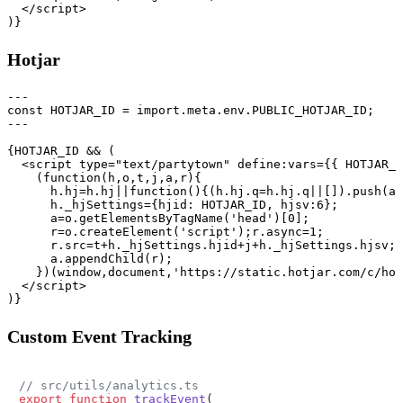
  </script>

Hotjar
---

const HOTJAR_ID = import.meta.env.PUBLIC_HOTJAR_ID;

---

{HOTJAR_ID && (

  <script type="text/partytown" define:vars={{ HOTJAR_I
    (function(h,o,t,j,a,r){

      h.hj=h.hj||function(){(h.hj.q=h.hj.q||[]).push(ar
      h._hjSettings={hjid: HOTJAR_ID, hjsv:6};

      a=o.getElementsByTagName('head')[0];

      r=o.createElement('script');r.async=1;

      r.src=t+h._hjSettings.hjid+j+h._hjSettings.hjsv;

      a.appendChild(r);

    })(window,document,'https://static.hotjar.com/c/hot
  </script>

Custom Event Tracking
// src/utils/analytics.ts
export
function
trackEvent
(