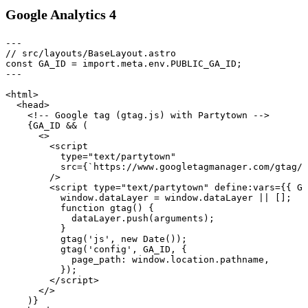
Google Analytics 4
---

// src/layouts/BaseLayout.astro

const GA_ID = import.meta.env.PUBLIC_GA_ID;

---

<html>

  <head>

    <!-- Google tag (gtag.js) with Partytown -->

    {GA_ID && (

      <>

        <script

          type="text/partytown"

          src={`https://www.googletagmanager.com/gtag/j
        />

        <script type="text/partytown" define:vars={{ GA
          window.dataLayer = window.dataLayer || [];

          function gtag() {

            dataLayer.push(arguments);

          }

          gtag('js', new Date());

          gtag('config', GA_ID, {

            page_path: window.location.pathname,

          });

        </script>

      </>

    )}
