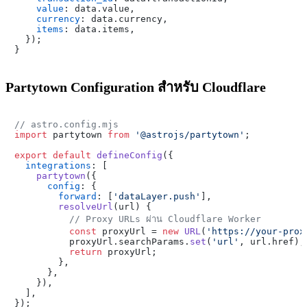
value
: data.
value
,

currency
: data.
currency
,

items
: data.
items
,

  });

Partytown Configuration สำหรับ Cloudflare
// astro.config.mjs
import
 partytown 
from
'@astrojs/partytown'
;

export
default
defineConfig
({

integrations
: [

partytown
({

config
: {

forward
: [
'dataLayer.push'
],

resolveUrl
(
url
) {

// Proxy URLs ผ่าน Cloudflare Worker
const
 proxyUrl = 
new
URL
(
'https://your-prox
          proxyUrl.
searchParams
.
set
(
'url'
, url.
href
);

return
 proxyUrl;

        },

      },

    }),

  ],
