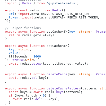
import
 { 
Redis
 } 
from
'@upstash/redis'
;

export
const
 redis = 
new
Redis
({

url
: 
import
.
meta
.
env
.
UPSTASH_REDIS_REST_URL
,

token
: 
import
.
meta
.
env
.
UPSTASH_REDIS_REST_TOKEN
,

});

// Helper functions
export
async
function
 getCache<T>(
key
: 
string
): 
Promi
return
 redis.
get
<T>(key);

}

export
async
function
 setCache<T>(

key
: 
string
,

value
: T,

  ttlSeconds = 
3600
): 
Promise
<
void
> {

await
 redis.
setex
(key, ttlSeconds, value);

}

export
async
function
deleteCache
(
key: 
string
): 
Promi
await
 redis.
del
(key);

}

export
async
function
deleteCachePattern
(
pattern: 
str
const
 keys = 
await
 redis.
keys
(pattern);

if
 (keys.
length
 > 
0
) {

await
 redis.
del
(...keys);

  }
