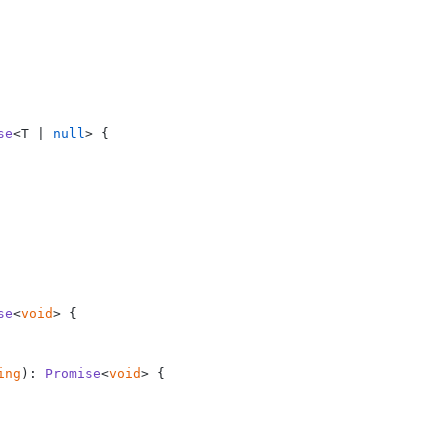
se
<T | 
null
> {

se
<
void
> {

ing
): 
Promise
<
void
> {
