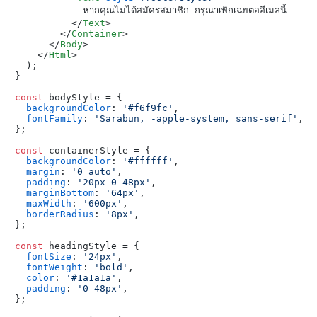
            หากคุณไม่ได้สมัครสมาชิก กรุณาเพิกเฉยต่ออีเมลนี้

</
Text
>
</
Container
>
</
Body
>
</
Html
>

  );

}

const
 bodyStyle = {

backgroundColor
: 
'#f6f9fc'
,

fontFamily
: 
'Sarabun, -apple-system, sans-serif'
,

};

const
 containerStyle = {

backgroundColor
: 
'#ffffff'
,

margin
: 
'0 auto'
,

padding
: 
'20px 0 48px'
,

marginBottom
: 
'64px'
,

maxWidth
: 
'600px'
,

borderRadius
: 
'8px'
,

};

const
 headingStyle = {

fontSize
: 
'24px'
,

fontWeight
: 
'bold'
,

color
: 
'#1a1a1a'
,

padding
: 
'0 48px'
,

};
