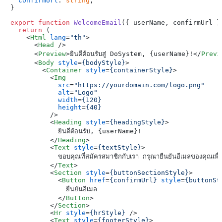
confirmUrl
: 
string
;

}

export
function
WelcomeEmail
(
{ userName, confirmUrl }
return
 (

<
Html
lang
=
"th"
>
<
Head
 />
<
Preview
>
ยินดีต้อนรับสู่ DoSystem, {userName}!
</
Previ
<
Body
style
=
{bodyStyle}
>
<
Container
style
=
{containerStyle}
>
<
Img
src
=
"https://yourdomain.com/logo.png"
alt
=
"Logo"
width
=
{120}
height
=
{40}
          />
<
Heading
style
=
{headingStyle}
>
            ยินดีต้อนรับ, {userName}!

</
Heading
>
<
Text
style
=
{textStyle}
>
            ขอบคุณที่สมัครสมาชิกกับเรา กรุณายืนยันอีเมลของคุณเพื่อเร
</
Text
>
<
Section
style
=
{buttonSectionStyle}
>
<
Button
href
=
{confirmUrl}
style
=
{buttonSt
              ยืนยันอีเมล

</
Button
>
</
Section
>
<
Hr
style
=
{hrStyle}
 />
<
Text
style
=
{footerStyle}
>