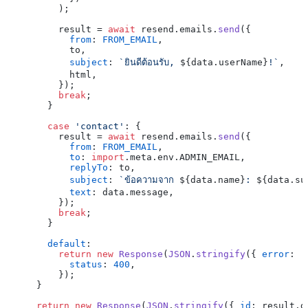
        );

        result = 
await
 resend.
emails
.
send
({

from
: 
FROM_EMAIL
,

          to,

subject
: 
`ยินดีต้อนรับ, 
${data.userName}
!`
,

          html,

        });

break
;

      }

case
'contact'
: {

        result = 
await
 resend.
emails
.
send
({

from
: 
FROM_EMAIL
,

to
: 
import
.
meta
.
env
.
ADMIN_EMAIL
,

replyTo
: to,

subject
: 
`ข้อความจาก 
${data.name}
: 
${data.su
text
: data.
message
,

        });

break
;

      }

default
:

return
new
Response
(
JSON
.
stringify
({ 
error
: 
'
status
: 
400
,

        });

    }

return
new
Response
(
JSON
.
stringify
({ 
id
: result.
d