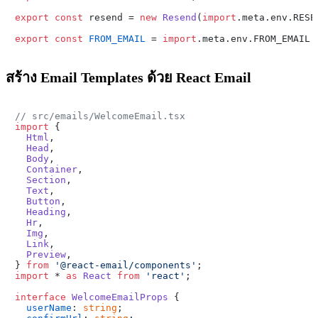
export
const
 resend = 
new
Resend
(
import
.
meta
.
env
.
RESE
export
const
FROM_EMAIL
 = 
import
.
meta
.
env
.
FROM_EMAIL
 
สร้าง Email Templates ด้วย React Email
// src/emails/WelcomeEmail.tsx
import
 {

Html
,

Head
,

Body
,

Container
,

Section
,

Text
,

Button
,

Heading
,

Hr
,

Img
,

Link
,

Preview
,

} 
from
'@react-email/components'
import
 * 
as
React
from
'react'
;

interface
WelcomeEmailProps
 {

userName
: 
string
;
