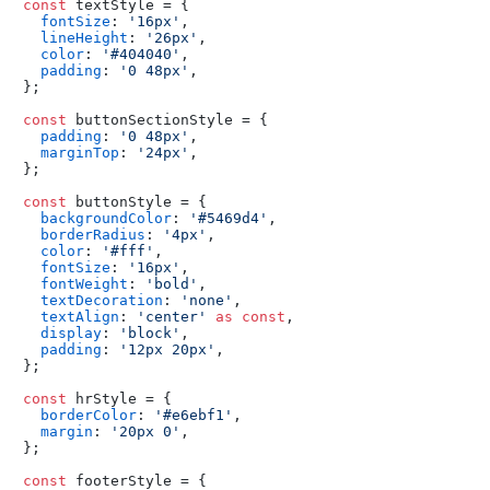
const
 textStyle = {

fontSize
: 
'16px'
,

lineHeight
: 
'26px'
,

color
: 
'#404040'
,

padding
: 
'0 48px'
,

};

const
 buttonSectionStyle = {

padding
: 
'0 48px'
,

marginTop
: 
'24px'
,

};

const
 buttonStyle = {

backgroundColor
: 
'#5469d4'
,

borderRadius
: 
'4px'
,

color
: 
'#fff'
,

fontSize
: 
'16px'
,

fontWeight
: 
'bold'
,

textDecoration
: 
'none'
,

textAlign
: 
'center'
as
const
,

display
: 
'block'
,

padding
: 
'12px 20px'
,

};

const
 hrStyle = {

borderColor
: 
'#e6ebf1'
,

margin
: 
'20px 0'
,

};

const
 footerStyle = {
