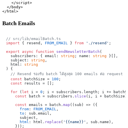
    </script>

  </body>

Batch Emails
// src/lib/emailBatch.ts
import
 { resend, 
FROM_EMAIL
 } 
from
'./resend'
;

export
async
function
sendNewsletterBatch
(
  subscribers: { email: 
string
; name: 
string
 }[],

  subject: 
string
,

  html: 
string
) {

// Resend รองรับ batch ได้สูงสุด 100 emails ต่อ request
const
 batchSize = 
100
;

const
 results = [];

for
 (
let
 i = 
0
; i < subscribers.
length
; i += batchSi
const
 batch = subscribers.
slice
(i, i + batchSize);
const
 emails = batch.
map
(
(
sub
) =>
 ({

from
: 
FROM_EMAIL
,

to
: sub.
email
,

      subject,

html
: html.
replace
(
'{{name}}'
, sub.
name
),

    }));
