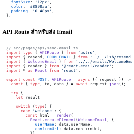
fontSize
: 
'12px'
,

color
: 
'#8898aa'
,

padding
: 
'0 48px'
,

API Route สำหรับส่ง Email
// src/pages/api/send-email.ts
import
type
 { 
APIRoute
 } 
from
'astro'
import
 { resend, 
FROM_EMAIL
 } 
from
'../../lib/resend'
import
 { 
WelcomeEmail
 } 
from
'../../emails/WelcomeEma
import
 { render } 
from
'@react-email/render'
import
 * 
as
React
from
'react'
;

export
const
POST
: 
APIRoute
 = 
async
 ({ request }) => {
const
 { 
type
, to, data } = 
await
 request.
json
();

try
 {

let
 result;

switch
 (
type
) {

case
'welcome'
: {

const
 html = 
render
(

React
.
createElement
(
WelcomeEmail
, {

userName
: data.
userName
,

confirmUrl
: data.
confirmUrl
,

          })
