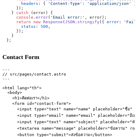
headers
: { 
'Content-Type'
: 
'application/json'
 },
    });

  } 
catch
 (error) {

console
.
error
(
'Email error:'
, error);

return
new
Response
(
JSON
.
stringify
({ 
error
: 
'Fail
status
: 
500
,

    });

  }

Contact Form
---

// src/pages/contact.astro

---

<html lang="th">

  <body>

    <h1>ติดต่อเรา</h1>

    <form id="contact-form">

      <input type="text" name="name" placeholder="ชื่อ" r
      <input type="email" name="email" placeholder="อีเม
      <input type="text" name="subject" placeholder="หัวข
      <textarea name="message" placeholder="ข้อความ" row
      <button type="submit">ส่งข้อความ</button>
