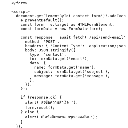
    </form>

    <script>

      document.getElementById('contact-form')?.addEvent
        e.preventDefault();

        const form = e.target as HTMLFormElement;

        const formData = new FormData(form);

        const response = await fetch('/api/send-email',
          method: 'POST',

          headers: { 'Content-Type': 'application/json'
          body: JSON.stringify({

            type: 'contact',

            to: formData.get('email'),

            data: {

              name: formData.get('name'),

              subject: formData.get('subject'),

              message: formData.get('message'),

            },

          }),

        });

        if (response.ok) {

          alert('ส่งข้อความสำเร็จ!');

          form.reset();

        } else {

          alert('เกิดข้อผิดพลาด กรุณาลองใหม่');

        }

      });
