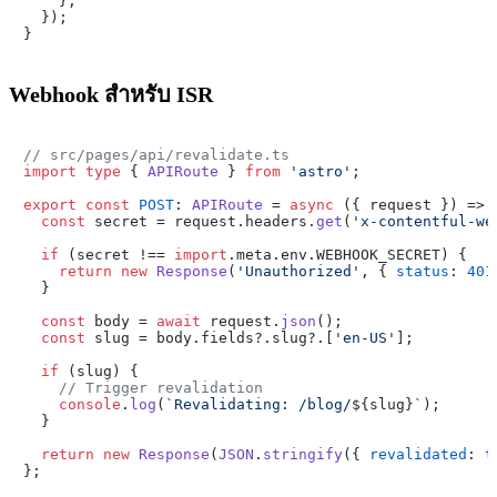
    },

  });

Webhook สำหรับ ISR
// src/pages/api/revalidate.ts
import
type
 { 
APIRoute
 } 
from
'astro'
;

export
const
POST
: 
APIRoute
 = 
async
 ({ request }) => {
const
 secret = request.
headers
.
get
(
'x-contentful-we
if
 (secret !== 
import
.
meta
.
env
.
WEBHOOK_SECRET
) {

return
new
Response
(
'Unauthorized'
, { 
status
: 
401
  }

const
 body = 
await
 request.
json
();

const
 slug = body.
fields
?.
slug
?.[
'en-US'
];

if
 (slug) {

// Trigger revalidation
console
.
log
(
`Revalidating: /blog/
${slug}
`
);

  }

return
new
Response
(
JSON
.
stringify
({ 
revalidated
: 
t