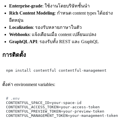
Enterprise-grade
: ใช้งานโดยบริษัทชั้นนำ
Rich Content Modeling
: กำหนด content types ได้อย่าง
ยืดหยุ่น
Localization
: รองรับหลายภาษาในตัว
Webhooks
: แจ้งเตือนเมื่อ content เปลี่ยนแปลง
GraphQL API
: รองรับทั้ง REST และ GraphQL
การติดตั้ง
ตั้งค่า environment variables:
# .env

CONTENTFUL_SPACE_ID=your-space-id

CONTENTFUL_ACCESS_TOKEN=your-access-token

CONTENTFUL_PREVIEW_TOKEN=your-preview-token
