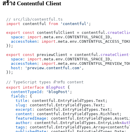
สร้าง Contentful Client
// src/lib/contentful.ts
import
 contentful 
from
'contentful'
;

export
const
 contentfulClient = contentful.
createClie
space
: 
import
.
meta
.
env
.
CONTENTFUL_SPACE_ID
,

accessToken
: 
import
.
meta
.
env
.
CONTENTFUL_ACCESS_TOKE
});

export
const
 previewClient = contentful.
createClient
({
space
: 
import
.
meta
.
env
.
CONTENTFUL_SPACE_ID
,

accessToken
: 
import
.
meta
.
env
.
CONTENTFUL_PREVIEW_TOK
host
: 
'preview.contentful.com'
,

});

// TypeScript types สำหรับ content
export
interface
BlogPost
 {

contentTypeId
: 
'blogPost'
;

fields
: {

title
: contentful.
EntryFieldTypes
.
Text
;

slug
: contentful.
EntryFieldTypes
.
Text
;

excerpt
: contentful.
EntryFieldTypes
.
Text
;

content
: contentful.
EntryFieldTypes
.
RichText
;

featuredImage
: contentful.
EntryFieldTypes
.
AssetLi
author
: contentful.
EntryFieldTypes
.
EntryLink
<
Auth
tags
: contentful.
EntryFieldTypes
.
Array
<contentful
publishedDate
: contentful.
EntryFieldTypes
.
Date
;
