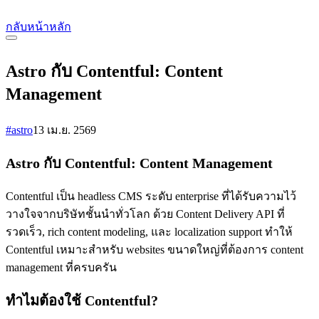
กลับหน้าหลัก
Astro กับ Contentful: Content
Management
#astro
13 เม.ย. 2569
Astro กับ Contentful: Content Management
Contentful เป็น headless CMS ระดับ enterprise ที่ได้รับความไว้
วางใจจากบริษัทชั้นนำทั่วโลก ด้วย Content Delivery API ที่
รวดเร็ว, rich content modeling, และ localization support ทำให้
Contentful เหมาะสำหรับ websites ขนาดใหญ่ที่ต้องการ content
management ที่ครบครัน
ทำไมต้องใช้ Contentful?