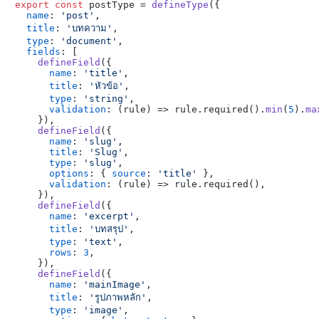
export
const
 postType = 
defineType
({

name
: 
'post'
,

title
: 
'บทความ'
,

type
: 
'document'
,

fields
: [

defineField
({

name
: 
'title'
,

title
: 
'หัวข้อ'
,

type
: 
'string'
,

validation
: 
(
rule
) =>
 rule.required().
min
(
5
).
ma
    }),

defineField
({

name
: 
'slug'
,

title
: 
'Slug'
,

type
: 
'slug'
,

options
: { 
source
: 
'title'
 },

validation
: 
(
rule
) =>
 rule.required(),

    }),

defineField
({

name
: 
'excerpt'
,

title
: 
'บทสรุป'
,

type
: 
'text'
,

rows
: 
3
,

    }),

defineField
({

name
: 
'mainImage'
,

title
: 
'รูปภาพหลัก'
,

type
: 
'image'
,
