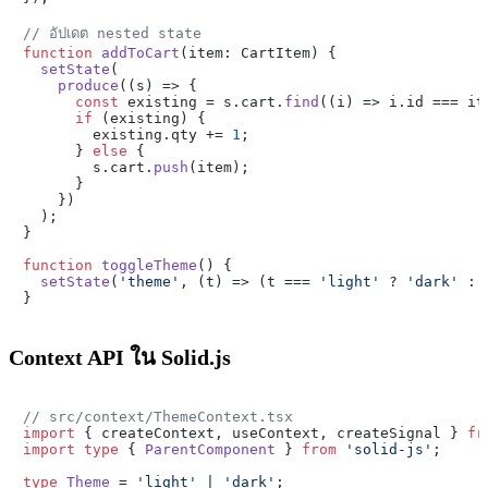
// อัปเดต nested state
function
addToCart
(
item: CartItem
) {

setState
(

produce
(
(
s
) =>
 {

const
 existing = s.
cart
.
find
(
(
i
) =>
 i.
id
 === it
if
 (existing) {

        existing.
qty
 += 
1
;

      } 
else
 {

        s.
cart
.
push
(item);

      }

    })

  );

}

function
toggleTheme
(
) {

setState
(
'theme'
, 
(
t
) =>
 (t === 
'light'
 ? 
'dark'
 : 
Context API ใน Solid.js
// src/context/ThemeContext.tsx
import
 { createContext, useContext, createSignal } 
fr
import
type
 { 
ParentComponent
 } 
from
'solid-js'
;

type
Theme
 = 
'light'
 | 
'dark'
;
