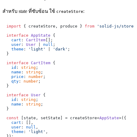
สำหรับ state ที่ซับซ้อน ใช้
:
createStore
import
 { createStore, produce } 
from
'solid-js/store'
interface
AppState
 {

cart
: 
CartItem
[];

user
: 
User
 | 
null
;

theme
: 
'light'
 | 
'dark'
;

}

interface
CartItem
 {

id
: 
string
;

name
: 
string
;

price
: 
number
;

qty
: 
number
;

}

interface
User
 {

id
: 
string
;

name
: 
string
;

}

const
 [state, setState] = createStore<
AppState
>({

cart
: [],

user
: 
null
,

theme
: 
'light'
,

});
