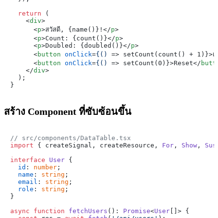
return
 (

<
div
>
<
p
>
สวัสดี, {name()}!
</
p
>
<
p
>
Count: {count()}
</
p
>
<
p
>
Doubled: {doubled()}
</
p
>
<
button
onClick
=
{()
 =>
 setCount(count() + 1)}>เพิ
<
button
onClick
=
{()
 =>
 setCount(0)}>Reset
</
butt
</
div
>

  );

สร้าง Component ที่ซับซ้อนขึ้น
// src/components/DataTable.tsx
import
 { createSignal, createResource, 
For
, 
Show
, 
Sus
interface
User
 {

id
: 
number
;

name
: 
string
;

email
: 
string
;

role
: 
string
;

}

async
function
fetchUsers
(
): 
Promise
<
User
[]> {
