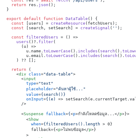
const
 res = 
await
fetch
(
'/api/users'
);

return
 res.
json
();

}

export
default
function
DataTable
(
) {

const
 [users] = 
createResource
(fetchUsers);

const
 [search, setSearch] = 
createSignal
(
''
);

const
filteredUsers
 = (
) =>

users
()?.
filter
(

(
u
) =>
        u.
name
.
toLowerCase
().
includes
(
search
().
toLowe
        u.
email
.
toLowerCase
().
includes
(
search
().
toLow
    ) ?? [];

return
 (

<
div
class
=
"data-table"
>
<
input
type
=
"text"
placeholder
=
"ค้นหาผู้ใช้..."
value
=
{search()}
onInput
=
{(e)
 =>
 setSearch(e.currentTarget.valu
      />

<
Suspense
fallback
=
{
<
p
>
กำลังโหลดข้อมูล...
</
p
>
}>

<
Show
when
=
{filteredUsers().length
 >
 0}

          fallback={
<
p
>
ไม่พบข้อมูล
</
p
>
}

        >
