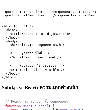
---

import DataTable from '../components/DataTable';

import SignalDemo from '../components/SignalDemo';

---

<html lang="th">

  <head>

    <title>Astro + Solid.js</title>

  </head>

  <body>

    <h1>Solid.js Components</h1>

    <!-- Hydrate ทันที -->

    <SignalDemo client:load />

    <!-- Hydrate เมื่อ visible -->

    <DataTable client:visible />

  </body>

Solid.js vs React: ความแตกต่างหลัก
// React: re-render ทั้ง component
function
ReactCounter
(
) {

const
 [count, setCount] = 
useState
(
0
);
