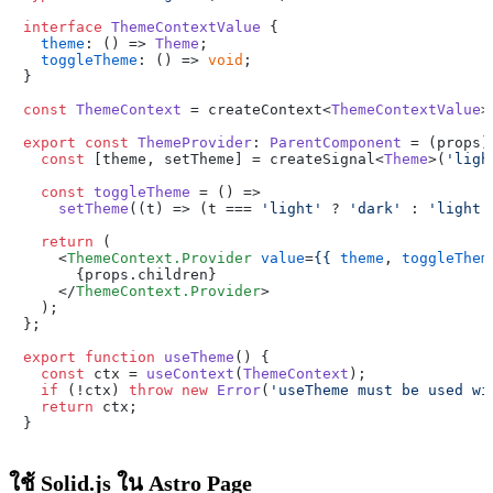
interface
ThemeContextValue
 {

theme
: 
() =>
Theme
;

toggleTheme
: 
() =>
void
;

}

const
ThemeContext
 = createContext<
ThemeContextValue
>
export
const
ThemeProvider
: 
ParentComponent
 = 
(
props
)
const
 [theme, setTheme] = createSignal<
Theme
>(
'ligh
const
toggleTheme
 = (
) =>

setTheme
(
(
t
) =>
 (t === 
'light'
 ? 
'dark'
 : 
'light'
return
 (

<
ThemeContext.Provider
value
=
{{
theme
, 
toggleThem

      {props.children}

</
ThemeContext.Provider
>

  );

};

export
function
useTheme
(
) {

const
 ctx = 
useContext
(
ThemeContext
);

if
 (!ctx) 
throw
new
Error
(
'useTheme must be used wi
return
 ctx;

ใช้ Solid.js ใน Astro Page