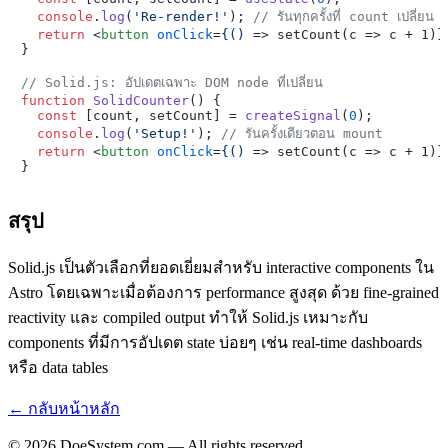
console
.
log
(
'Re-render!'
); 
// รันทุกครั้งที่ count เปลี่ยน
return
<
button
onClick
=
{()
 =>
 setCount(c => c + 1)}
}

// Solid.js: อัปเดตเฉพาะ DOM node ที่เปลี่ยน
function
SolidCounter
(
) {

const
 [count, setCount] = 
createSignal
(
0
);

console
.
log
(
'Setup!'
); 
// รันครั้งเดียวตอน mount
return
<
button
onClick
=
{()
 =>
 setCount(c => c + 1)}
สรุป
Solid.js เป็นตัวเลือกที่ยอดเยี่ยมสำหรับ interactive components ใน
Astro โดยเฉพาะเมื่อต้องการ performance สูงสุด ด้วย fine-grained
reactivity และ compiled output ทำให้ Solid.js เหมาะกับ
components ที่มีการอัปเดต state บ่อยๆ เช่น real-time dashboards
หรือ data tables
← กลับหน้าหลัก
© 2026 DoeSystem.com — All rights reserved