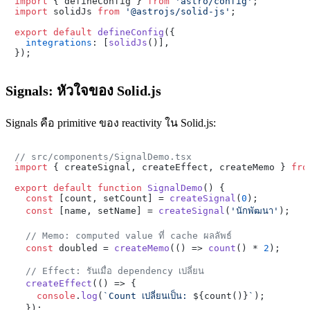
import
 { defineConfig } 
from
'astro/config'
import
 solidJs 
from
'@astrojs/solid-js'
;

export
default
defineConfig
({

integrations
: [
solidJs
()],

Signals: หัวใจของ Solid.js
Signals คือ primitive ของ reactivity ใน Solid.js:
// src/components/SignalDemo.tsx
import
 { createSignal, createEffect, createMemo } 
fro
export
default
function
SignalDemo
(
) {

const
 [count, setCount] = 
createSignal
(
0
);

const
 [name, setName] = 
createSignal
(
'นักพัฒนา'
);

// Memo: computed value ที่ cache ผลลัพธ์
const
 doubled = 
createMemo
(
() =>
count
() * 
2
);

// Effect: รันเมื่อ dependency เปลี่ยน
createEffect
(
() =>
 {

console
.
log
(
`Count เปลี่ยนเป็น: 
${count()}
`
);

  });
