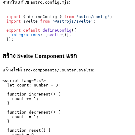
จากนั้นแก้ไข
:
astro.config.mjs
import
 { defineConfig } 
from
'astro/config'
import
 svelte 
from
'@astrojs/svelte'
;

export
default
defineConfig
({

integrations
: [
svelte
()],

สร้าง Svelte Component แรก
สร้างไฟล์
:
src/components/Counter.svelte
<script lang="ts">

  let count: number = 0;

  function increment() {

    count += 1;

  }

  function decrement() {

    count -= 1;

  }

  function reset() {

    count = 0;
