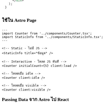
</
div
>

  );

ใช้ใน Astro Page
---

import Counter from '../components/Counter.tsx';

import StaticInfo from '../components/StaticInfo.tsx';

---

<!-- Static - ไม่มี JS -->

<StaticInfo title="ข้อมูล" />

<!-- Interactive - โหลด JS ทันที -->

<Counter initialCount={5} client:load />

<!-- โหลดเมื่อ idle -->

<Counter client:idle />

<!-- โหลดเมื่อ visible -->

Passing Data จาก Astro ไป React