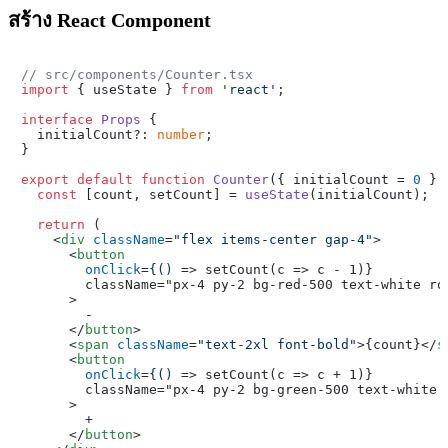
สร้าง React Component
// src/components/Counter.tsx
import
 { useState } 
from
'react'
;

interface
Props
 {

  initialCount?: 
number
;

}

export
default
function
Counter
(
{ initialCount = 
0
 }:
const
 [count, setCount] = 
useState
(initialCount);

return
 (

<
div
className
=
"flex items-center gap-4"
>
<
button
onClick
=
{()
 =>
 setCount(c => c - 1)}

        className="px-4 py-2 bg-red-500 text-white rou
      >

        -

</
button
>
<
span
className
=
"text-2xl font-bold"
>
{count}
</
s
<
button
onClick
=
{()
 =>
 setCount(c => c + 1)}

        className="px-4 py-2 bg-green-500 text-white r
      >

        +

</
button
>