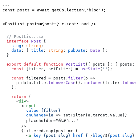
---

const posts = await getCollection('blog');

---

// PostList.tsx
interface
Post
 {

slug
: 
string
;

data
: { 
title
: 
string
; 
pubDate
: 
Date
 };

}

export
default
function
PostList
(
{ posts }: { posts: 
const
 [filter, setFilter] = 
useState
(
''
);

const
 filtered = posts.
filter
(
p
 =>
    p.
data
.
title
.
toLowerCase
().
includes
(filter.
toLowe
  );

return
 (

<
div
>
<
input
value
=
{filter}
onChange
=
{e
 =>
 setFilter(e.target.value)}

        placeholder="ค้นหา..."

      />

      {filtered.map(post => (

<
a
key
=
{post.slug}
href
=
{
`/
blog
/${
post.slug
}`