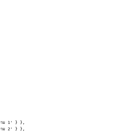
าม 1' } },

าม 2' } },
