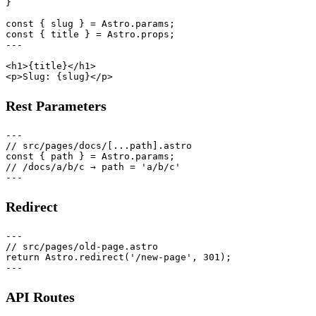
}

const { slug } = Astro.params;

const { title } = Astro.props;

---

<h1>{title}</h1>

Rest Parameters
---

// src/pages/docs/[...path].astro

const { path } = Astro.params;

// /docs/a/b/c → path = 'a/b/c'

Redirect
---

// src/pages/old-page.astro

return Astro.redirect('/new-page', 301);

API Routes