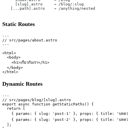
    [slug].astro     → /blog/:slug

Static Routes
---

// src/pages/about.astro

---

<html>

  <body>

    <h1>เกี่ยวกับเรา</h1>

  </body>

Dynamic Routes
---

// src/pages/blog/[slug].astro

export async function getStaticPaths() {

  return [

    { params: { slug: 'post-1' }, props: { title: 'บทคว
    { params: { slug: 'post-2' }, props: { title: 'บทคว
  ];
