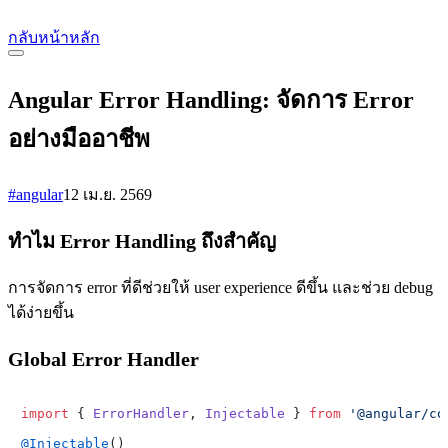
กลับหน้าหลัก
Angular Error Handling: จัดการ Error
อย่างมืออาชีพ
#angular
12 เม.ย. 2569
ทำไม Error Handling ถึงสำคัญ
การจัดการ error ที่ดีช่วยให้ user experience ดีขึ้น และช่วย debug
ได้ง่ายขึ้น
Global Error Handler
import
 { 
ErrorHandler
, 
Injectable
 } 
from
'@angular/co
@Injectable