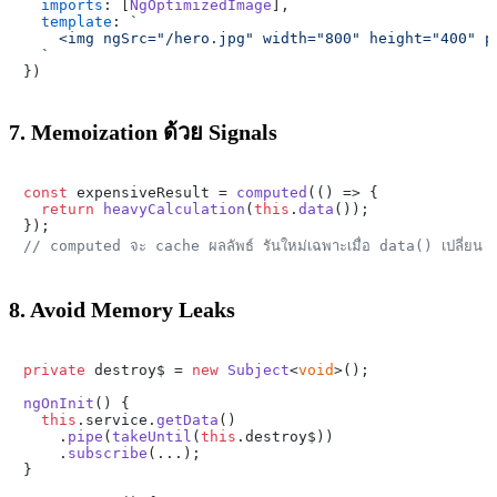
imports
: [
NgOptimizedImage
],

template
: 
`

    <img ngSrc="/hero.jpg" width="800" height="400" pr
  `
7. Memoization ด้วย Signals
const
 expensiveResult = 
computed
(
() =>
 {

return
heavyCalculation
(
this
.
data
());

// computed จะ cache ผลลัพธ์ รันใหม่เฉพาะเมื่อ data() เปลี่ยน
8. Avoid Memory Leaks
private
 destroy$ = 
new
Subject
<
void
>();

ngOnInit
(
) {

this
.
service
.
getData
()

    .
pipe
(
takeUntil
(
this
.
destroy$
))

    .
subscribe
(...);

}
