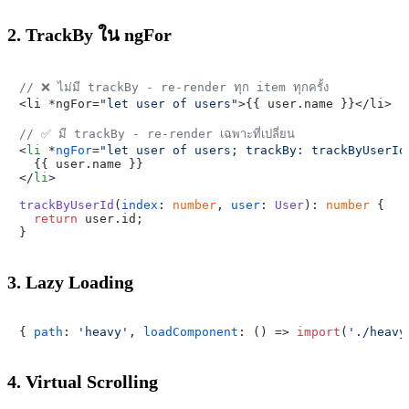
2. TrackBy ใน ngFor
// ❌ ไม่มี trackBy - re-render ทุก item ทุกครั้ง

<li *ngFor=
"let user of users"
>{{ user.
name
 }}</li>

// ✅ มี trackBy - re-render เฉพาะที่เปลี่ยน
<
li
 *
ngFor
=
"let user of users; trackBy: trackByUserId
</
li
>
trackByUserId
(
index
: 
number
, 
user
: 
User
): 
number
 {

return
 user.
id
;

3. Lazy Loading
{ 
path
: 
'heavy'
, 
loadComponent
: 
() =>
import
(
'./heavy
4. Virtual Scrolling