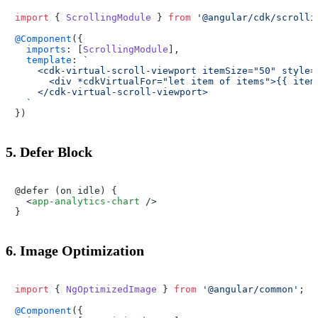
import
 { 
ScrollingModule
 } 
from
'@angular/cdk/scrolli
@Component
({

imports
: [
ScrollingModule
],

template
: 
`

    <cdk-virtual-scroll-viewport itemSize="50" style="
      <div *cdkVirtualFor="let item of items">{{ item 
    </cdk-virtual-scroll-viewport>

  `
5. Defer Block
@defer (on idle) {

<
app-analytics-chart
 />
6. Image Optimization
import
 { 
NgOptimizedImage
 } 
from
'@angular/common'
;

@Component
({
