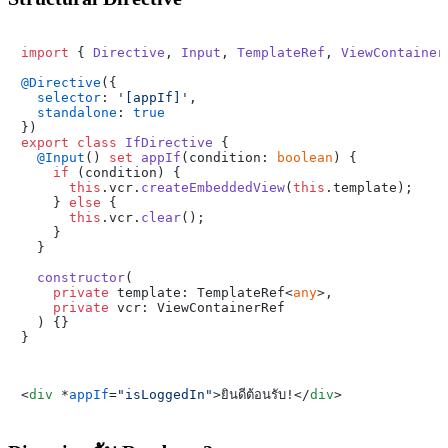
import
 { 
Directive
, 
Input
, 
TemplateRef
, 
ViewContainer
@Directive
({

selector
: 
'[appIf]'
,

standalone
: 
true
export
class
IfDirective
 {

@Input
() 
set
appIf
(
condition: 
boolean
) {

if
 (condition) {

this
.
vcr
.
createEmbeddedView
(
this
.
template
);

    } 
else
 {

this
.
vcr
.
clear
();

    }

  }

constructor
(
private
 template: TemplateRef<
any
>,

private
 vcr: ViewContainerRef

) {}

<
div
 *
appIf
=
"isLoggedIn"
>
ยินดีต้อนรับ!
</
div
>