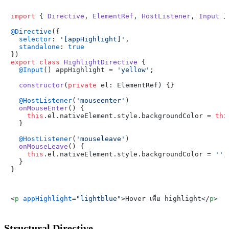
import
 { 
Directive
, 
ElementRef
, 
HostListener
, 
Input
 }
@Directive
({

selector
: 
'[appHighlight]'
,

standalone
: 
true
export
class
HighlightDirective
 {

@Input
() appHighlight = 
'yellow'
;

constructor
(
private
 el: ElementRef
) {}

@HostListener
(
'mouseenter'
)

onMouseEnter
(
) {

this
.
el
.
nativeElement
.
style
.
backgroundColor
 = 
thi
  }

@HostListener
(
'mouseleave'
)

onMouseLeave
(
) {

this
.
el
.
nativeElement
.
style
.
backgroundColor
 = 
''
;

  }

<
p
appHighlight
=
"lightblue"
>
Hover เพื่อ highlight
</
p
>
Structural Directive