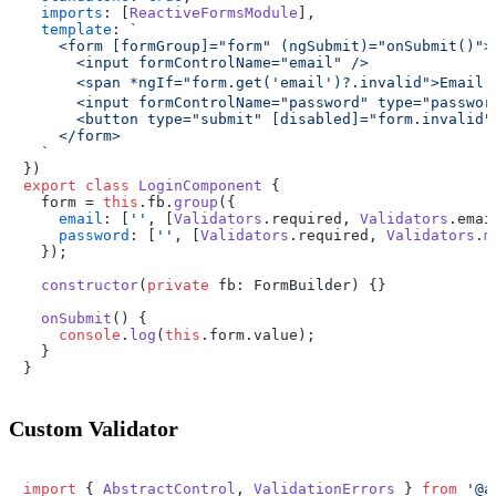
imports
: [
ReactiveFormsModule
],

template
: 
`

    <form [formGroup]="form" (ngSubmit)="onSubmit()">

      <input formControlName="email" />

      <span *ngIf="form.get('email')?.invalid">Email ไม่
      <input formControlName="password" type="password
      <button type="submit" [disabled]="form.invalid">
    </form>

  `
export
class
LoginComponent
 {

  form = 
this
.
fb
.
group
({

email
: [
''
, [
Validators
.
required
, 
Validators
.
emai
password
: [
''
, [
Validators
.
required
, 
Validators
.
m
  });

constructor
(
private
 fb: FormBuilder
) {}

onSubmit
(
) {

console
.
log
(
this
.
form
.
value
);

  }

Custom Validator
import
 { 
AbstractControl
, 
ValidationErrors
 } 
from
'@a