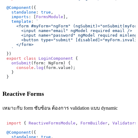
@Component
({

standalone
: 
true
,

imports
: [
FormsModule
],

template
: 
`

    <form #myForm="ngForm" (ngSubmit)="onSubmit(myForm
      <input name="email" ngModel required email />

      <input name="password" ngModel required minlengt
      <button type="submit" [disabled]="myForm.invalid
    </form>

  `
export
class
LoginComponent
 {

onSubmit
(
form: NgForm
) {

console
.
log
(form.
value
);

  }

Reactive Forms
เหมาะกับ form ซับซ้อน ต้องการ validation แบบ dynamic
import
 { 
ReactiveFormsModule
, 
FormBuilder
, 
Validators
@Component
({

standalone
: 
true
,
