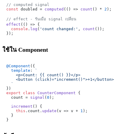
// computed signal
const
 doubled = 
computed
(
() =>
count
() * 
2
);

// effect - รันเมื่อ signal เปลี่ยน
effect
(
() =>
 {

console
.
log
(
'count changed:'
, 
count
());

ใช้ใน Component
@Component
({

template
: 
`

    <p>Count: {{ count() }}</p>

    <button (click)="increment()">+1</button>

  `
export
class
CounterComponent
 {

  count = 
signal
(
0
);

increment
(
) {

this
.
count
.
update
(
v
 =>
 v + 
1
);

  }
