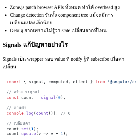
Zone.js patch browser APIs ทั้งหมด ทำให้ overhead สูง
Change detection รันทั้ง component tree แม้จะมีการ
เปลี่ยนแปลงเล็กน้อย
Debug ยากเพราะไม่รู้ว่า state เปลี่ยนจากที่ไหน
Signals แก้ปัญหาอย่างไร
Signals เป็น wrapper รอบ value ที่ notify ผู้ที่ subscribe เมื่อค่า
เปลี่ยน
import
 { signal, computed, effect } 
from
'@angular/co
// สร้าง signal
const
 count = 
signal
(
0
);

// อ่านค่า
console
.
log
(
count
()); 
// 0
// เปลี่ยนค่า

count.
set
(
1
);

count.
update
(
v
 =>
 v + 
1
);
