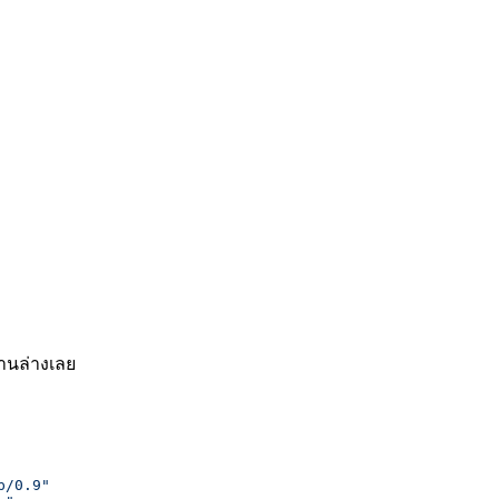
้านล่างเลย
p/0.9"