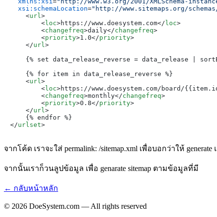
xmlns:xsi
=
"http://www.w3.org/2001/XMLSchema-instanc
xsi:schemaLocation
=
"http://www.sitemaps.org/schemas
<
url
>
<
loc
>
https://www.doesystem.com
</
loc
>
<
changefreq
>
daily
</
changefreq
>
<
priority
>
1.0
</
priority
>
</
url
>
    {% set data_release_reverse = data_release | sortB
    {% for item in data_release_reverse %}

<
url
>
<
loc
>
https://www.doesystem.com/board/{{item.i
<
changefreq
>
monthly
</
changefreq
>
<
priority
>
0.8
</
priority
>
</
url
>
</
urlset
>
จากโค้ด เราจะใส่ permalink: /sitemap.xml เพื่อบอกว่าให้ generate เ
จากนั้นเราก็วนลูปข้อมูล เพื่อ genarate sitemap ตามข้อมูลที่มี
← กลับหน้าหลัก
© 2026 DoeSystem.com — All rights reserved