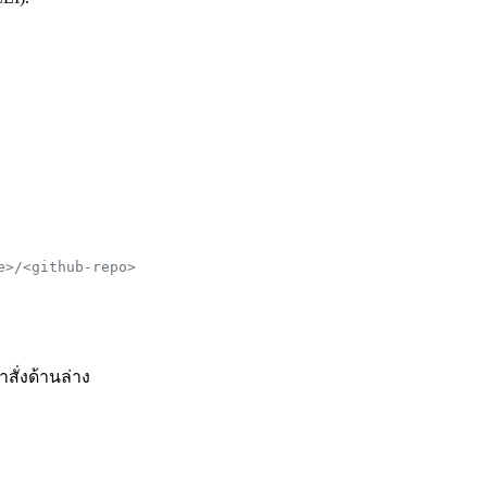
e>/<github-repo>
ำสั่งด้านล่าง