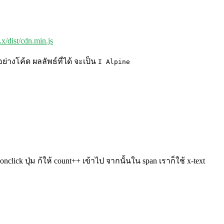
.x/dist/cdn.min.js
ย่างโค้ด ผลลัพธ์ที่ได้ จะเป็น
I Alpine
ick ปุ่ม ก้ให้ count++ เข้าไป จากนั้นใน span เราก็ใช้ x-text