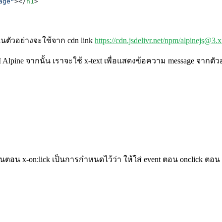
age"
>
</
h1
>
 ในตัวอย่างจะใช้จาก cdn link
https://cdn.jsdelivr.net/npm/alpinejs@3.x
 Alpine จากนั้น เราจะใช้ x-text เพื่อแสดงข้อความ message จากตัวอ
อน x-on:lick เป็นการกำหนดไว้ว่า ให้ใส่ event ตอน onclick ตอน oncl