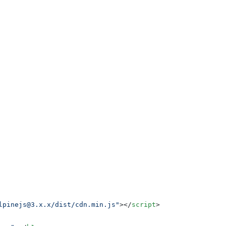
lpinejs@3.x.x/dist/cdn.min.js"
>
</
script
>