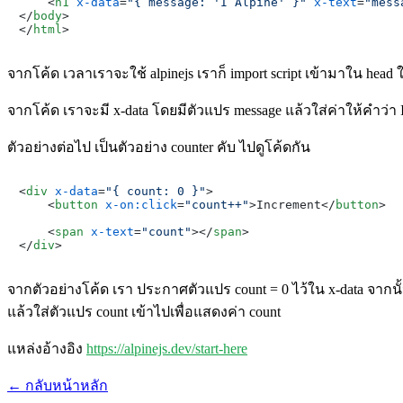
<
h1
x-data
=
"{ message: 'I Alpine' }"
x-text
=
"mess
</
body
>
</
html
>
จากโค้ด เวลาเราจะใช้ alpinejs เราก็ import script เข้ามาใน head
จากโค้ด เราจะมี x-data โดยมีตัวแปร message แล้วใส่ค่าให้คำว่า I
ตัวอย่างต่อไป เป็นตัวอย่าง counter คับ ไปดูโค้ดกัน
<
div
x-data
=
"{ count: 0 }"
>
<
button
x-on:click
=
"count++"
>
Increment
</
button
>
<
span
x-text
=
"count"
>
</
span
>
</
div
>
จากตัวอย่างโค้ด เรา ประกาศตัวแปร count = 0 ไว้ใน x-data จากนั้นต
แล้วใส่ตัวแปร count เข้าไปเพื่อแสดงค่า count
แหล่งอ้างอิง
https://alpinejs.dev/start-here
← กลับหน้าหลัก