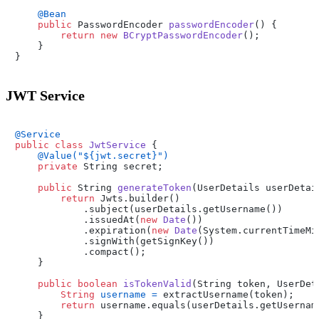
@Bean
public
 PasswordEncoder 
passwordEncoder
()
 {

return
new
BCryptPasswordEncoder
();

    }

JWT Service
@Service
public
class
JwtService
 {

@Value("${jwt.secret}")
private
 String secret;

public
 String 
generateToken
(UserDetails userDetai
return
 Jwts.builder()

            .subject(userDetails.getUsername())

            .issuedAt(
new
Date
())

            .expiration(
new
Date
(System.currentTimeMi
            .signWith(getSignKey())

            .compact();

    }

public
boolean
isTokenValid
(String token, UserDet
String
username
=
 extractUsername(token);

return
 username.equals(userDetails.getUsernam
    }
