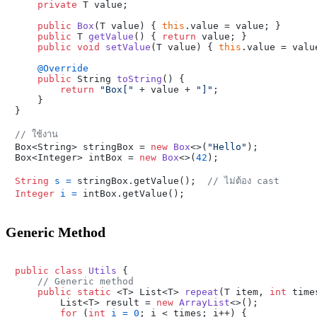
private
 T value;

public
Box
(T value)
 { 
this
.value = value; }

public
 T 
getValue
()
 { 
return
 value; }

public
void
setValue
(T value)
 { 
this
.value = value
@Override
public
 String 
toString
()
 {

return
"Box["
 + value + 
"]"
;

    }

}

// ใช้งาน

Box<String> stringBox = 
new
Box
<>(
"Hello"
);

Box<Integer> intBox = 
new
Box
<>(
42
);

String
s
=
 stringBox.getValue();  
// ไม่ต้อง cast
Integer
i
=
Generic Method
public
class
Utils
 {

// Generic method
public
static
 <T> List<T> 
repeat
(T item, 
int
 time
        List<T> result = 
new
ArrayList
<>();

for
 (
int
i
=
0
; i < times; i++) {
