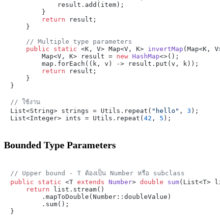
            result.add(item);

        }

return
 result;

    }

// Multiple type parameters
public
static
 <K, V> Map<V, K> 
invertMap
(Map<K, V
        Map<V, K> result = 
new
HashMap
<>();

        map.forEach((k, v) -> result.put(v, k));

return
 result;

    }

}

// ใช้งาน

List<String> strings = Utils.repeat(
"hello"
, 
3
);

List<Integer> ints = Utils.repeat(
42
, 
5
Bounded Type Parameters
// Upper bound - T ต้องเป็น Number หรือ subclass
public
static
 <T 
extends
Number
> 
double
sum
(List<T> l
return
 list.stream()

        .mapToDouble(Number::doubleValue)

        .sum();

}
