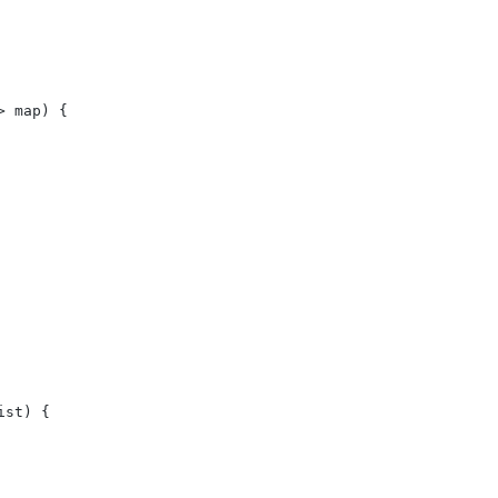
> map)
 {

ist)
 {
