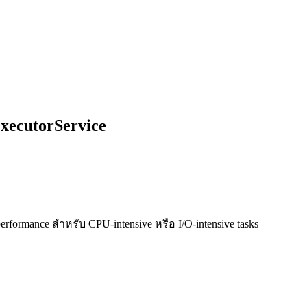
ExecutorService
formance สำหรับ CPU-intensive หรือ I/O-intensive tasks