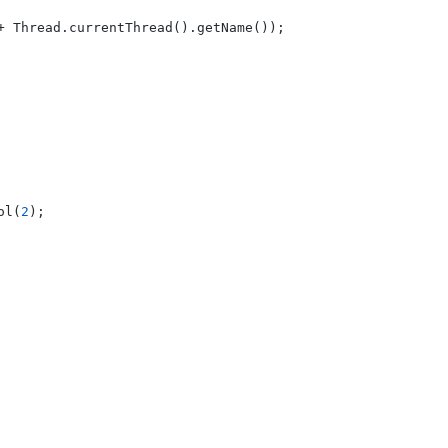
+ Thread.currentThread().getName());

ol(
2
);
