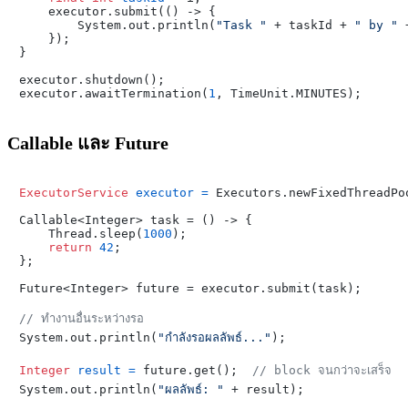
    executor.submit(() -> {

        System.out.println(
"Task "
 + taskId + 
" by "
 
    });

}

executor.shutdown();

executor.awaitTermination(
1
Callable และ Future
ExecutorService
executor
=
 Executors.newFixedThreadPo
Callable<Integer> task = () -> {

    Thread.sleep(
1000
);

return
42
;

};

Future<Integer> future = executor.submit(task);

// ทำงานอื่นระหว่างรอ

System.out.println(
"กำลังรอผลลัพธ์..."
);

Integer
result
=
 future.get();  
// block จนกว่าจะเสร็จ
System.out.println(
"ผลลัพธ์: "