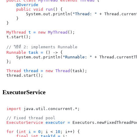
public
class
MyThread
extends
Thread
 {

@Override
public
void
run
()
 {

        System.out.println(
"Thread: "
 + Thread.curren
    }

}

MyThread
t
=
new
MyThread
();

t.start();

// วิธีที่ 2: implements Runnable
Runnable
task
=
 () -> {

    System.out.println(
"Runnable: "
 + Thread.currentT
};

Thread
thread
=
new
Thread
(task);

ExecutorService
import
 java.util.concurrent.*;

// Fixed thread pool
ExecutorService
executor
=
 Executors.newFixedThreadPo
for
 (
int
i
=
0
; i < 
10
; i++) {

final
int
taskId
=
 i;
