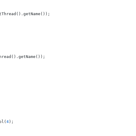
tThread().getName());

hread().getName());

ol(
4
);
