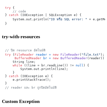
try
 {

// code
} 
catch
 (IOException | SQLException e) {

    System.out.println(
"IO หรือ SQL error: "
 + e.getMe
try-with-resources
// ปิด resource อัตโนมัติ
try
 (
FileReader
reader
=
new
FileReader
(
"file.txt"
);

BufferedReader
br
=
new
BufferedReader
(reader)) {
    String line;

while
 ((line = br.readLine()) != 
null
) {

        System.out.println(line);

    }

} 
catch
 (IOException e) {

    e.printStackTrace();

// reader และ br ถูกปิดอัตโนมัติ
Custom Exception