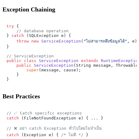
Exception Chaining
try
 {

// database operation
} 
catch
 (SQLException e) {

throw
new
ServiceException
(
"ไม่สามารถดึงข้อมูลได้"
, e);
}

// ServiceException
public
class
ServiceException
extends
RuntimeExceptio
public
ServiceException
(String message, Throwable
super
(message, cause);

    }

Best Practices
// ✅ Catch specific exceptions
catch
 (FileNotFoundException e) { ... }

// ❌ อย่า catch Exception ทั่วไปโดยไม่จำเป็น
catch
 (Exception e) { 
/* ไม่ดี */
 }
