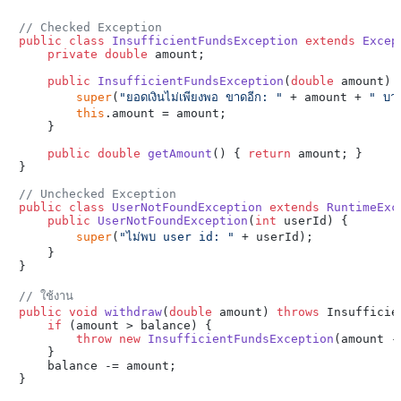
// Checked Exception
public
class
InsufficientFundsException
extends
Excep
private
double
 amount;

public
InsufficientFundsException
(
double
 amount)
 {
super
(
"ยอดเงินไม่เพียงพอ ขาดอีก: "
 + amount + 
" บา
this
.amount = amount;

    }

public
double
getAmount
()
 { 
return
 amount; }

}

// Unchecked Exception
public
class
UserNotFoundException
extends
RuntimeExc
public
UserNotFoundException
(
int
 userId)
 {

super
(
"ไม่พบ user id: "
 + userId);

    }

}

// ใช้งาน
public
void
withdraw
(
double
 amount)
throws
 Insufficie
if
 (amount > balance) {

throw
new
InsufficientFundsException
(amount -
    }

    balance -= amount;
