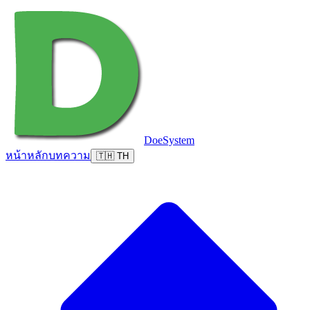
DoeSystem
หน้าหลัก
บทความ
🇹🇭 TH