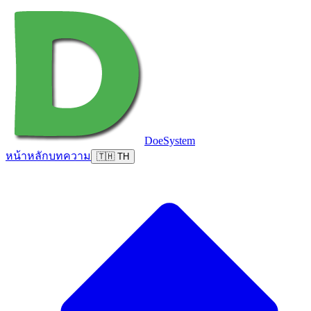
DoeSystem
หน้าหลัก
บทความ
🇹🇭 TH