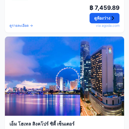
฿ 7,459.89
ดูห้องว่าง
ดูรายละเอียด →
via agoda.com
เอ็ม โฮเทล สิงคโปร์ ซิตี้ เซ็นเตอร์