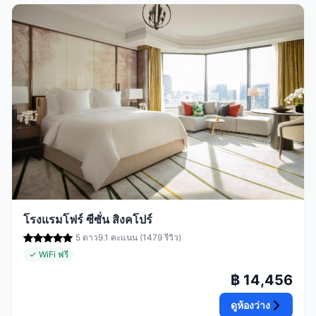
โรงแรมโฟร์ ซีซั่น สิงคโปร์
5 ดาว
9.1 คะแนน (1479 รีวิว)
✓ WiFi ฟรี
฿ 14,456
ดูห้องว่าง