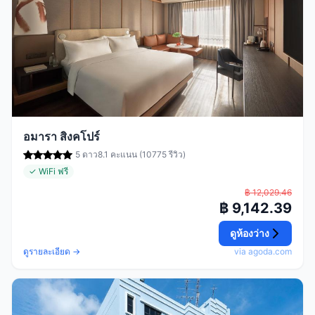
อมารา สิงคโปร์
5 ดาว
8.1 คะแนน (10775 รีวิว)
✓ WiFi ฟรี
฿ 12,029.46
฿ 9,142.39
ดูห้องว่าง
ดูรายละเอียด →
via agoda.com