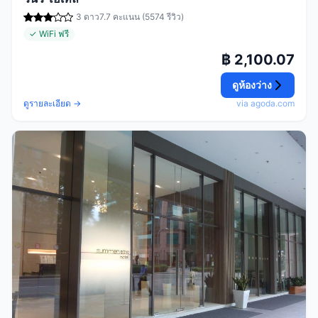
3 ดาว
7.7 คะแนน (5574 รีวิว)
✓ WiFi ฟรี
฿ 2,100.07
ดูห้องว่าง
ดูรายละเอียด →
via agoda.com