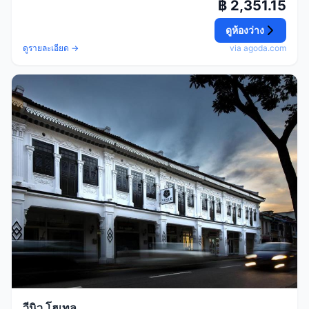
฿ 2,351.15
ดูห้องว่าง
ดูรายละเอียด →
via agoda.com
วีนิว โฮเทล