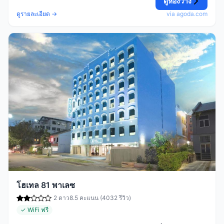
ดูห้องว่าง
ดูรายละเอียด →
via agoda.com
โฮเทล 81 พาเลซ
2 ดาว
8.5 คะแนน (4032 รีวิว)
✓ WiFi ฟรี