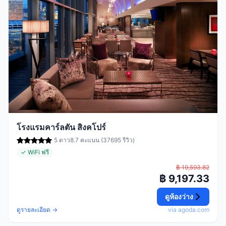
โรงแรมคาร์ลตัน สิงคโปร์
5 ดาว
8.7 คะแนน (37695 รีวิว)
✓ WiFi ฟรี
฿ 19,593.82
฿ 9,197.33
ดูห้องว่าง
ดูรายละเอียด →
via agoda.com