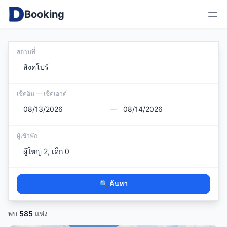
Booking
สถานที่
เช็คอิน — เช็คเอาต์
—
ผู้เข้าพัก
🔍 ค้นหา
พบ
585
แห่ง