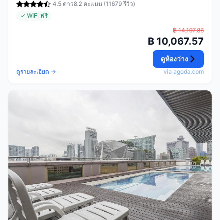
4.5 ดาว
8.2 คะแนน (11679 รีวิว)
✓ WiFi ฟรี
฿ 14,197.86
฿ 10,067.57
ดูห้องว่าง
ดูรายละเอียด →
via agoda.com