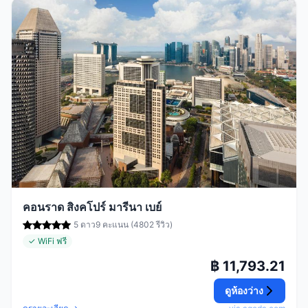
คอนราด สิงคโปร์ มารีนา เบย์
5 ดาว
9 คะแนน (4802 รีวิว)
✓ WiFi ฟรี
฿ 11,793.21
ดูห้องว่าง