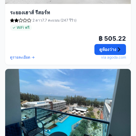
ระยองเฮาส์ รีสอร์ท
2 ดาว
7.7 คะแนน (247 รีวิว)
✓ WiFi ฟรี
฿ 505.22
ดูห้องว่าง
ดูรายละเอียด →
via agoda.com