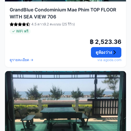
GrandBlue Condominium Mae Phim TOP FLOOR
WITH SEA VIEW 706
4.5 ดาว
9.2 คะแนน (25 รีวิว)
✓ WiFi ฟรี
฿ 2,523.36
ดูห้องว่าง
ดูรายละเอียด →
via agoda.com