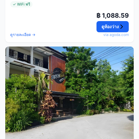
✓ WiFi ฟรี
฿ 1,088.59
ดูห้องว่าง
ดูรายละเอียด →
via agoda.com