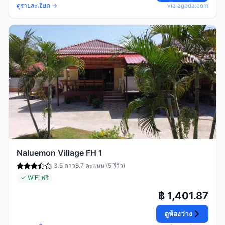
ดูรายละเอียด →
via agoda.com
Naluemon Village FH 1
3.5 ดาว
8.7 คะแนน (5 รีวิว)
✓ WiFi ฟรี
฿ 1,401.87
ดูห้องว่าง