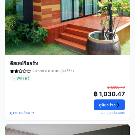
ดีสเพย์รีสอร์ท
2 ดาว
8.6 คะแนน (99 รีวิว)
✓ WiFi ฟรี
฿ 1,690.47
฿ 1,030.47
ดูห้องว่าง
ดูรายละเอียด →
via agoda.com