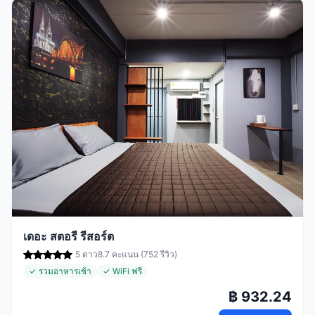
เดอะ สตอรี รีสอร์ต
5 ดาว
8.7 คะแนน (752 รีวิว)
✓ รวมอาหารเช้า
✓ WiFi ฟรี
฿ 932.24