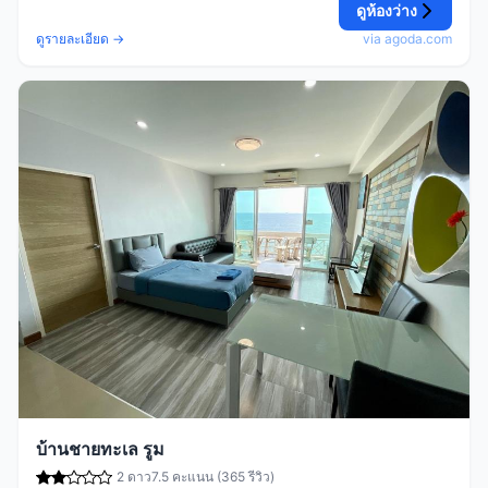
ดูห้องว่าง
ดูรายละเอียด →
via agoda.com
บ้านชายทะเล รูม
2 ดาว
7.5 คะแนน (365 รีวิว)