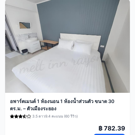
อพาร์ตเมนต์ 1 ห้องนอน 1 ห้องน้ำส่วนตัว ขนาด 30
ตร.ม. – ตัวเมืองระยอง
3.5 ดาว
9.4 คะแนน (60 รีวิว)
฿ 782.39