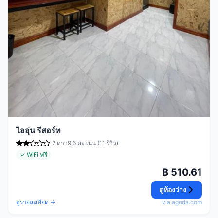
ไออุ่น รีสอร์ท
2 ดาว
9.6 คะแนน (11 รีวิว)
✓ WiFi ฟรี
฿ 510.61
ดูห้องว่าง
ดูรายละเอียด →
via agoda.com