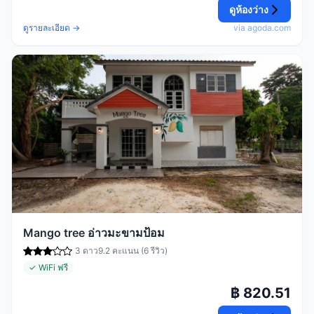
ดูห้องว่าง
ดูรายละเอียด →
via agoda.com
Mango tree อ่าวมะขามป้อม
3 ดาว
9.2 คะแนน (6 รีวิว)
✓ WiFi ฟรี
฿ 820.51