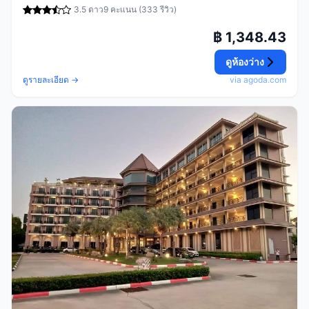
3.5 ดาว
9 คะแนน (333 รีวิว)
฿ 1,348.43
ดูห้องว่าง
ดูรายละเอียด →
via agoda.com