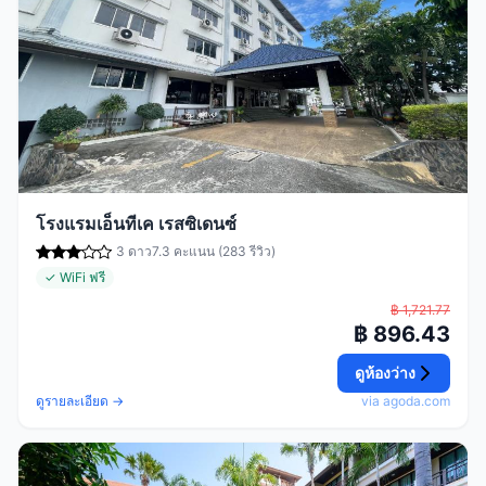
โรงแรมเอ็นทีเค เรสซิเดนซ์
3 ดาว
7.3 คะแนน (283 รีวิว)
✓ WiFi ฟรี
฿ 1,721.77
฿ 896.43
ดูห้องว่าง
ดูรายละเอียด →
via agoda.com