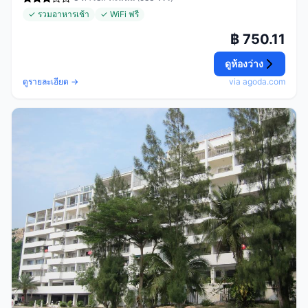
✓ รวมอาหารเช้า
✓ WiFi ฟรี
฿ 750.11
ดูห้องว่าง
ดูรายละเอียด →
via agoda.com