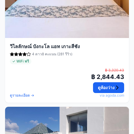
วิไลลักษณ์ บังกะโล แอท เกาะสีชัง
4 ดาว
8 คะแนน (281 รีวิว)
✓ WiFi ฟรี
฿ 3,320.43
฿ 2,844.43
ดูห้องว่าง
ดูรายละเอียด →
via agoda.com