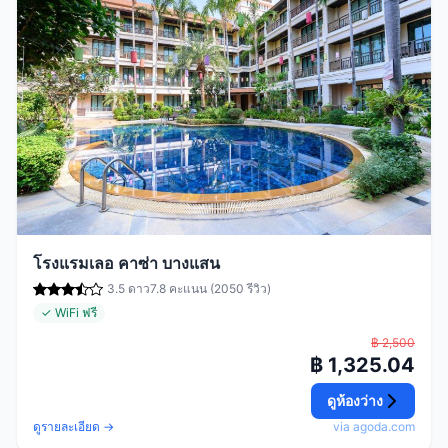
โรงแรมเลอ คาซ่า บางแสน
3.5 ดาว
7.8 คะแนน (2050 รีวิว)
✓ WiFi ฟรี
฿ 2,500
฿ 1,325.04
ดูห้องว่าง
ดูรายละเอียด →
via agoda.com