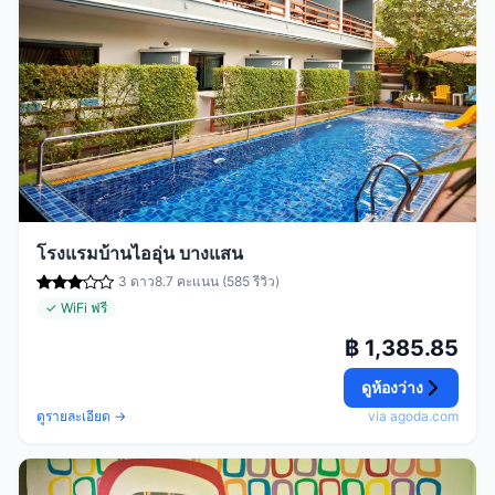
โรงแรมบ้านไออุ่น บางแสน
3 ดาว
8.7 คะแนน (585 รีวิว)
✓ WiFi ฟรี
฿ 1,385.85
ดูห้องว่าง
ดูรายละเอียด →
via agoda.com