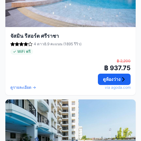
จัสมิน รีสอร์ต ศรีราชา
4 ดาว
8.9 คะแนน (1895 รีวิว)
✓ WiFi ฟรี
฿ 2,200
฿ 937.75
ดูห้องว่าง
ดูรายละเอียด →
via agoda.com