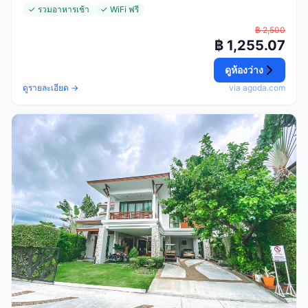
✓ รวมอาหารเช้า
✓ WiFi ฟรี
฿ 2,500
฿ 1,255.07
ดูห้องว่าง
ดูรายละเอียด →
via agoda.com