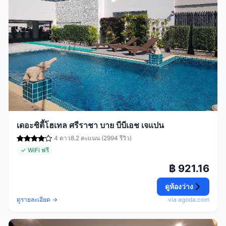
เดอะซิตี้โฮเทล ศรีราชา บาย บีบีเอช เจแปน
4 ดาว
8.2 คะแนน (2994 รีวิว)
✓ WiFi ฟรี
฿ 921.16
ดูห้องว่าง
ดูรายละเอียด →
via agoda.com