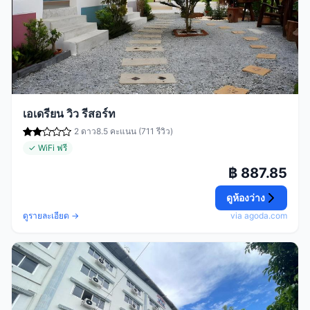
เอเดรียน วิว รีสอร์ท
2 ดาว
8.5 คะแนน (711 รีวิว)
✓ WiFi ฟรี
฿ 887.85
ดูห้องว่าง
ดูรายละเอียด →
via agoda.com