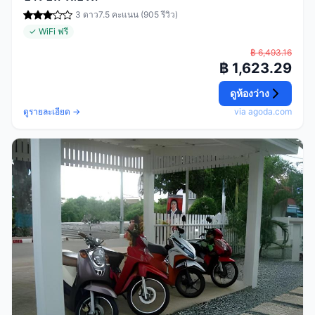
3 ดาว
7.5 คะแนน (905 รีวิว)
✓ WiFi ฟรี
฿ 6,493.16
฿ 1,623.29
ดูห้องว่าง
ดูรายละเอียด →
via agoda.com