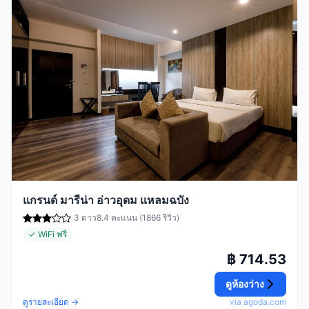
แกรนด์ มารีน่า อ่าวอุดม แหลมฉบัง
3 ดาว
8.4 คะแนน (1866 รีวิว)
✓ WiFi ฟรี
฿ 714.53
ดูห้องว่าง
ดูรายละเอียด →
via agoda.com