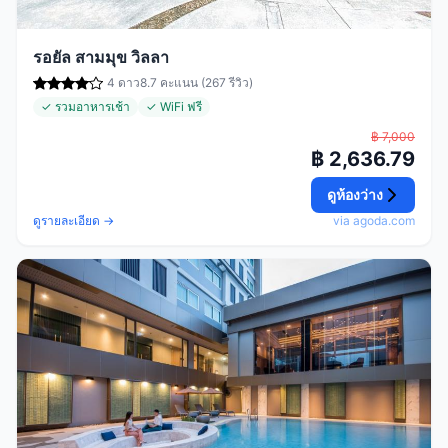
รอยัล สามมุข วิลลา
4 ดาว
8.7 คะแนน (267 รีวิว)
✓ รวมอาหารเช้า
✓ WiFi ฟรี
฿ 7,000
฿ 2,636.79
ดูห้องว่าง
ดูรายละเอียด →
via agoda.com