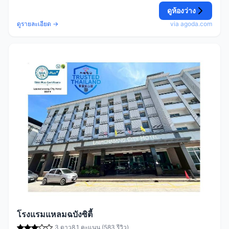
ดูห้องว่าง
ดูรายละเอียด →
via agoda.com
โรงแรมแหลมฉบังซิตี้
3 ดาว
8.1 คะแนน (583 รีวิว)