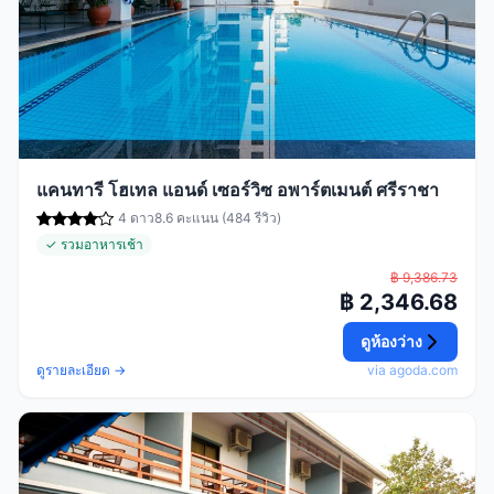
แคนทารี โฮเทล แอนด์ เซอร์วิซ อพาร์ตเมนต์ ศรีราชา
4 ดาว
8.6 คะแนน (484 รีวิว)
✓ รวมอาหารเช้า
฿ 9,386.73
฿ 2,346.68
ดูห้องว่าง
ดูรายละเอียด →
via agoda.com