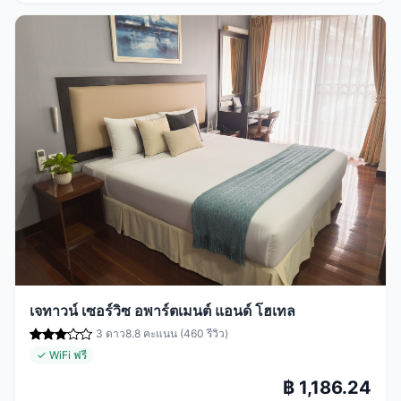
เจทาวน์ เซอร์วิซ อพาร์ตเมนต์ แอนด์ โฮเทล
3 ดาว
8.8 คะแนน (460 รีวิว)
✓ WiFi ฟรี
฿ 1,186.24