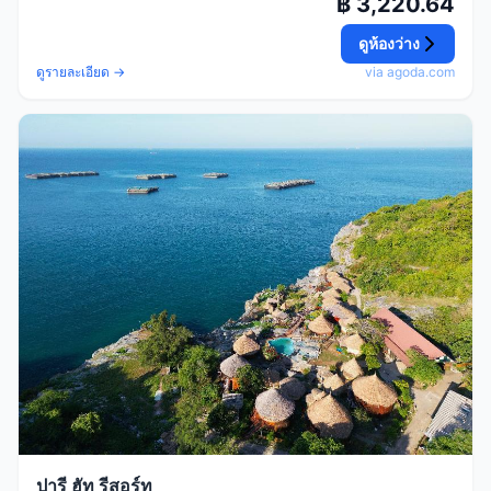
฿ 3,220.64
ดูห้องว่าง
ดูรายละเอียด →
via agoda.com
ปารี ฮัท รีสอร์ท