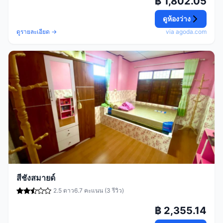
฿ 1,802.05
ดูห้องว่าง
ดูรายละเอียด →
via agoda.com
สีชังสมายด์
2.5 ดาว
6.7 คะแนน (3 รีวิว)
฿ 2,355.14