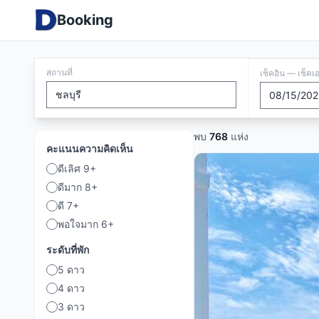
Booking
สถานที่
เช็คอิน — เช็คเ
พบ
768
แห่ง
คะแนนความคิดเห็น
ดีเลิศ 9+
ดีมาก 8+
ดี 7+
พอใจมาก 6+
ระดับที่พัก
5 ดาว
4 ดาว
3 ดาว