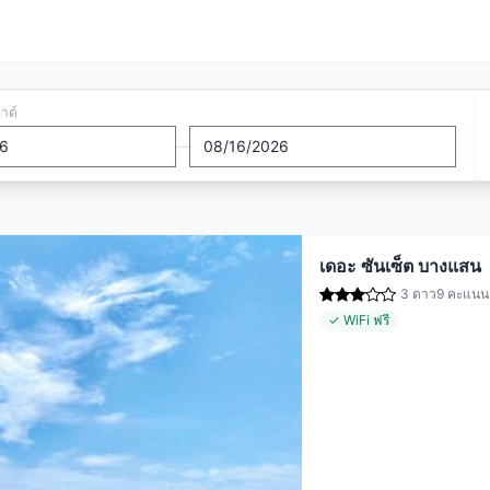
อาต์
—
เดอะ ซันเซ็ต บางแสน
3 ดาว
9 คะแนน (
✓ WiFi ฟรี