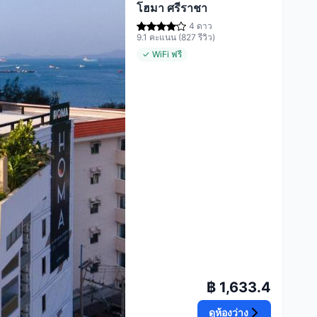
โฮมา ศรีราชา
4 ดาว
9.1 คะแนน (827 รีวิว)
✓ WiFi ฟรี
฿ 1,633.4
ดูห้องว่าง