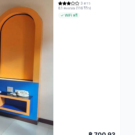
3 ดาว
8.1 คะแนน (116 รีวิว)
✓ WiFi ฟรี
฿ 700.93