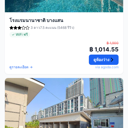
โรงแรมนานาชาติ บางแสน
3 ดาว
7.5 คะแนน (5468 รีวิว)
✓ WiFi ฟรี
฿ 1,900
฿ 1,014.55
ดูห้องว่าง
ดูรายละเอียด →
via agoda.com