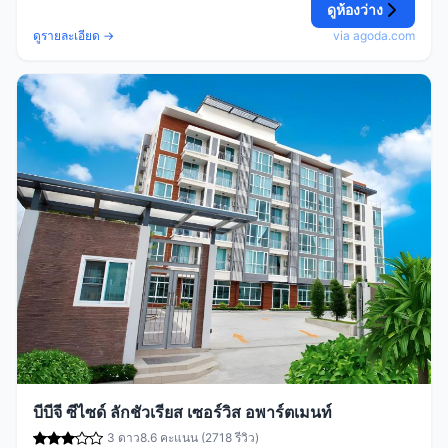
ดูห้องว่าง
ดูรายละเอียด →
via agoda.com
บีบีจี ซีไซด์ ลักชัวเรียส เซอร์วิส อพาร์ตเมนท์
3 ดาว
8.6 คะแนน (2718 รีวิว)