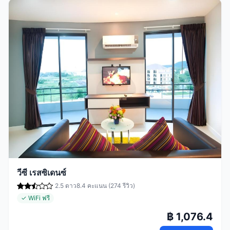
วีซี เรสซิเดนซ์
2.5 ดาว
8.4 คะแนน (274 รีวิว)
✓ WiFi ฟรี
฿ 1,076.4