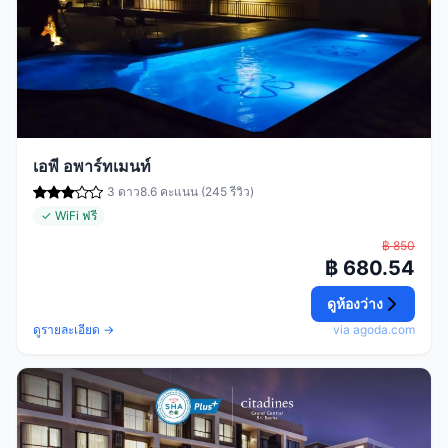
เอพี อพาร์ทเมนท์
3 ดาว
8.6 คะแนน (245 รีวิว)
✓ WiFi ฟรี
฿ 850
฿ 680.54
ดูห้องว่าง
ดูรายละเอียด →
via agoda.com