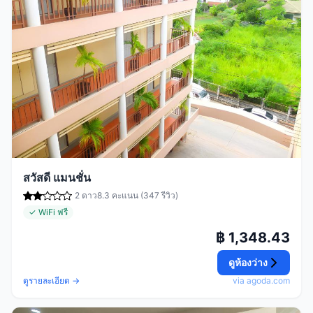
สวัสดี แมนชั่น
2 ดาว
8.3 คะแนน (347 รีวิว)
✓ WiFi ฟรี
฿ 1,348.43
ดูห้องว่าง
ดูรายละเอียด →
via agoda.com