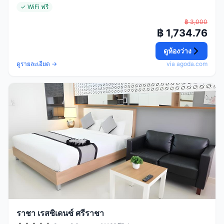
✓ WiFi ฟรี
฿ 3,000
฿ 1,734.76
ดูห้องว่าง
ดูรายละเอียด →
via agoda.com
ราชา เรสซิเดนซ์ ศรีราชา