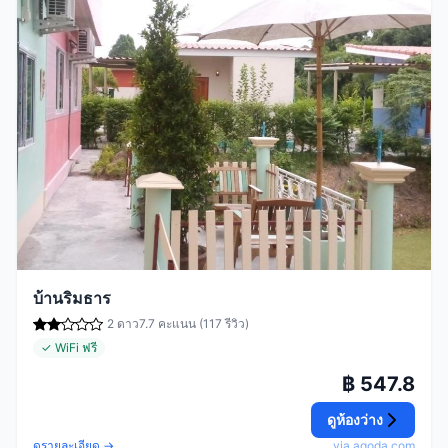
บ้านริมธาร
2 ดาว
7.7 คะแนน (117 รีวิว)
✓ WiFi ฟรี
฿ 547.8
ดูห้องว่าง
ดูรายละเอียด →
via agoda.com