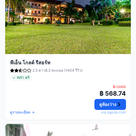
พีเอ็น โกลด์ รีสอร์ท
2.5 ดาว
8.3 คะแนน (1404 รีวิว)
✓ WiFi ฟรี
฿ 1,000
฿ 568.74
ดูห้องว่าง
ดูรายละเอียด →
via agoda.com