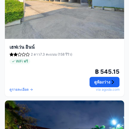
เฮฟเว่น อินน์
2 ดาว
7.3 คะแนน (158 รีวิว)
✓ WiFi ฟรี
฿ 545.15
ดูห้องว่าง
ดูรายละเอียด →
via agoda.com