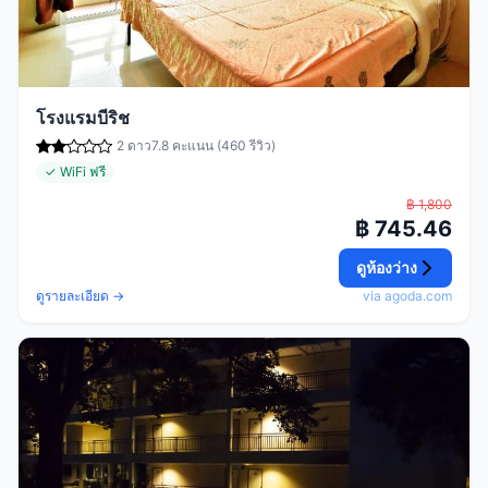
โรงแรมบีริช
2 ดาว
7.8 คะแนน (460 รีวิว)
✓ WiFi ฟรี
฿ 1,800
฿ 745.46
ดูห้องว่าง
ดูรายละเอียด →
via agoda.com