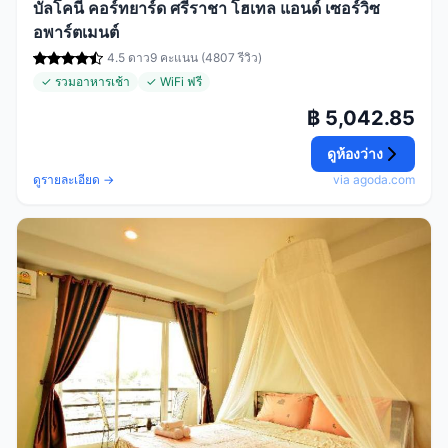
บัลโคนี คอร์ทยาร์ด ศรีราชา โฮเทล แอนด์ เซอร์วิซ
อพาร์ตเมนต์
4.5 ดาว
9 คะแนน (4807 รีวิว)
✓ รวมอาหารเช้า
✓ WiFi ฟรี
฿ 5,042.85
ดูห้องว่าง
ดูรายละเอียด →
via agoda.com