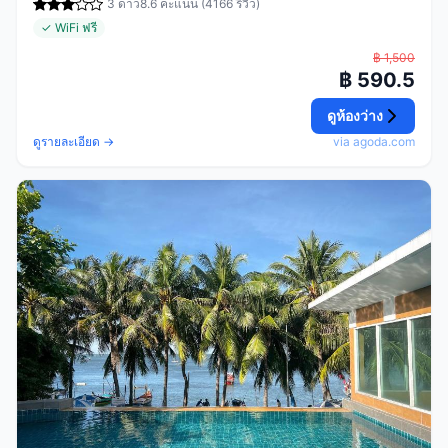
3 ดาว
8.6 คะแนน (4166 รีวิว)
✓ WiFi ฟรี
฿ 1,500
฿ 590.5
ดูห้องว่าง
ดูรายละเอียด →
via agoda.com