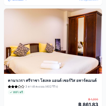
คานาเวรา ศรีราชา โฮเทล แอนด์ เซอร์วิส อพาร์ตเมนต์
3 ดาว
8 คะแนน (402 รีวิว)
✓ WiFi ฟรี
฿ 1,200
฿ 861.83