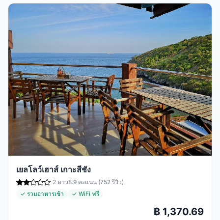
เยลโลว์เฮาส์ เกาะสีชัง
2 ดาว
8.9 คะแนน (752 รีวิว)
✓ รวมอาหารเช้า
✓ WiFi ฟรี
฿ 1,370.69