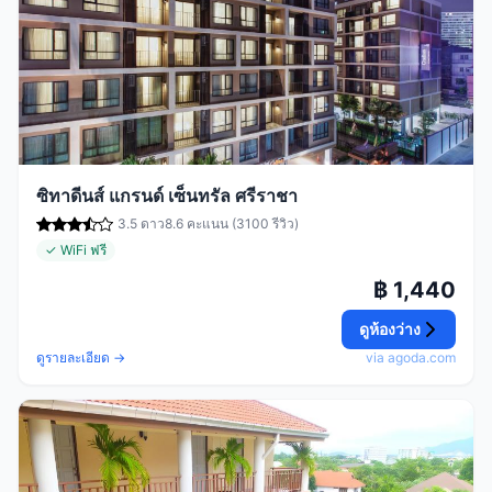
ซิทาดีนส์ แกรนด์ เซ็นทรัล ศรีราชา
3.5 ดาว
8.6 คะแนน (3100 รีวิว)
✓ WiFi ฟรี
฿ 1,440
ดูห้องว่าง
ดูรายละเอียด →
via agoda.com