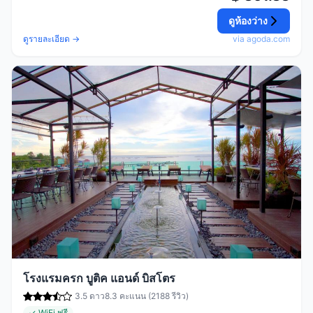
ดูห้องว่าง
ดูรายละเอียด →
via agoda.com
โรงแรมครก บูติค แอนด์ บิสโตร
3.5 ดาว
8.3 คะแนน (2188 รีวิว)
✓ WiFi ฟรี