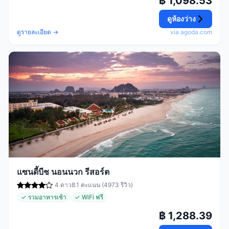
฿ 1,098.53
ดูห้องว่าง
ดูรายละเอียด →
via agoda.com
แซนดี้บีช นอนนวก รีสอร์ต
4 ดาว
8.1 คะแนน (4973 รีวิว)
✓ รวมอาหารเช้า
✓ WiFi ฟรี
฿ 1,288.39