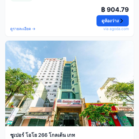
฿ 904.79
ดูห้องว่าง
ดูรายละเอียด →
via agoda.com
ซูเปอร์ โอโย 266 โกลเด้น เกท