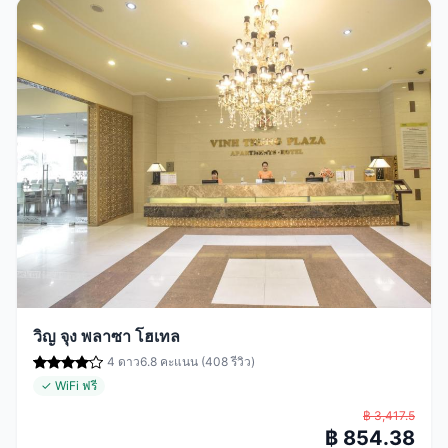
วิญ จุง พลาซา โฮเทล
4 ดาว
6.8 คะแนน (408 รีวิว)
✓ WiFi ฟรี
฿ 3,417.5
฿ 854.38