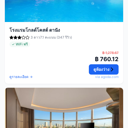
โรงแรมโกลด์โคสต์ ดานัง
3 ดาว
7.1 คะแนน (347 รีวิว)
✓ WiFi ฟรี
฿ 1,278.67
฿ 760.12
ดูห้องว่าง
ดูรายละเอียด →
via agoda.com