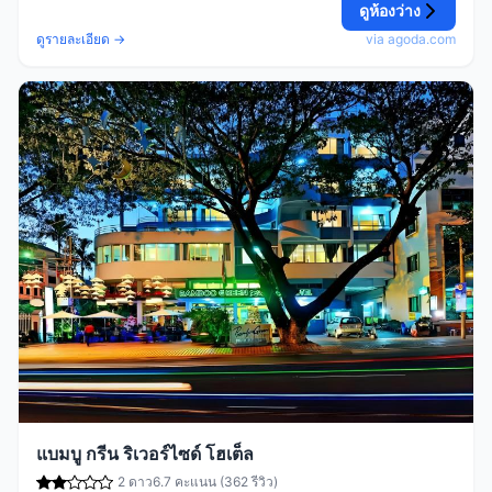
ดูห้องว่าง
ดูรายละเอียด →
via agoda.com
แบมบู กรีน ริเวอร์ไซด์ โฮเต็ล
2 ดาว
6.7 คะแนน (362 รีวิว)