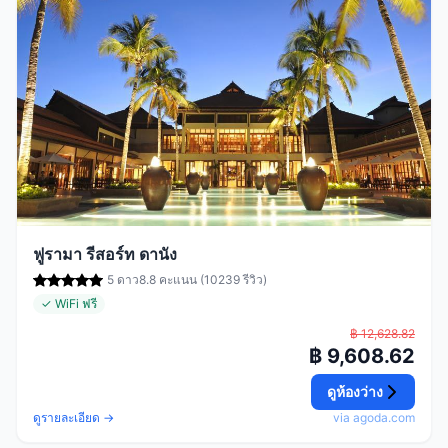
ฟูรามา รีสอร์ท ดานัง
5 ดาว
8.8 คะแนน (10239 รีวิว)
✓ WiFi ฟรี
฿ 12,628.82
฿ 9,608.62
ดูห้องว่าง
ดูรายละเอียด →
via agoda.com