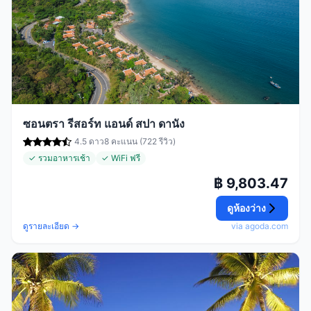
ซอนตรา รีสอร์ท แอนด์ สปา ดานัง
4.5 ดาว
8 คะแนน (722 รีวิว)
✓ รวมอาหารเช้า
✓ WiFi ฟรี
฿ 9,803.47
ดูห้องว่าง
ดูรายละเอียด →
via agoda.com