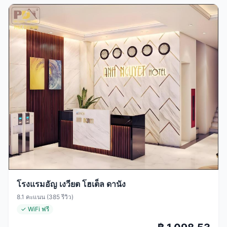
โรงแรมอัญ เงวียต โฮเต็ล ดานัง
8.1 คะแนน (385 รีวิว)
✓ WiFi ฟรี