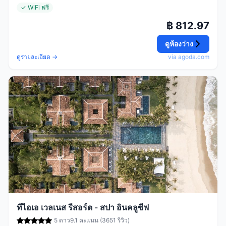
✓ WiFi ฟรี
฿ 812.97
ดูห้องว่าง
ดูรายละเอียด →
via agoda.com
ทีไอเอ เวลเนส รีสอร์ต - สปา อินคลูซีฟ
5 ดาว
9.1 คะแนน (3651 รีวิว)