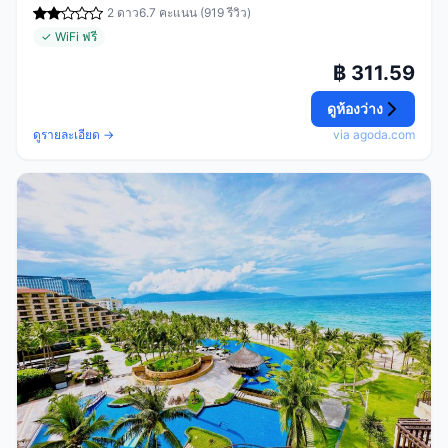
2 ดาว
6.7 คะแนน (919 รีวิว)
✓ WiFi ฟรี
฿ 311.59
ดูห้องว่าง
ดูรายละเอียด →
via agoda.com