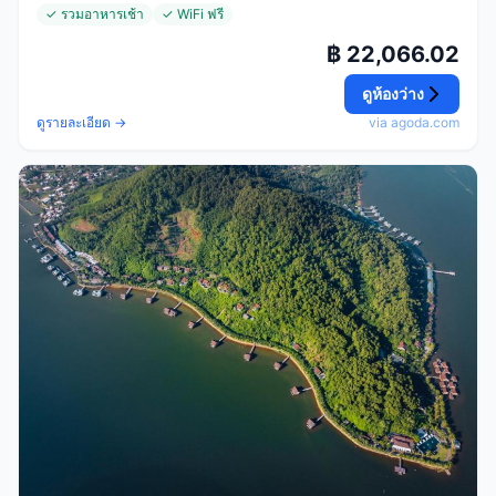
✓ รวมอาหารเช้า
✓ WiFi ฟรี
฿ 22,066.02
ดูห้องว่าง
ดูรายละเอียด →
via agoda.com