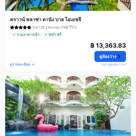
คราวน์ พลาซ่า ดานัง บาย ไอเอชจี
5 ดาว
8.2 คะแนน (788 รีวิว)
✓ รวมอาหารเช้า
✓ WiFi ฟรี
฿ 13,363.83
ดูห้องว่าง
ดูรายละเอียด →
via agoda.com