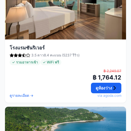
โรงแรมซันริเวอร์
3.5 ดาว
8.4 คะแนน (5237 รีวิว)
✓ รวมอาหารเช้า
✓ WiFi ฟรี
฿ 2,249.07
฿ 1,764.12
ดูห้องว่าง
ดูรายละเอียด →
via agoda.com