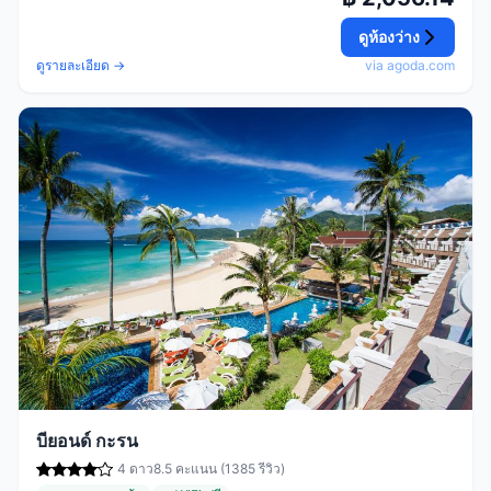
ดูห้องว่าง
ดูรายละเอียด →
via agoda.com
บียอนด์ กะรน
4 ดาว
8.5 คะแนน (1385 รีวิว)