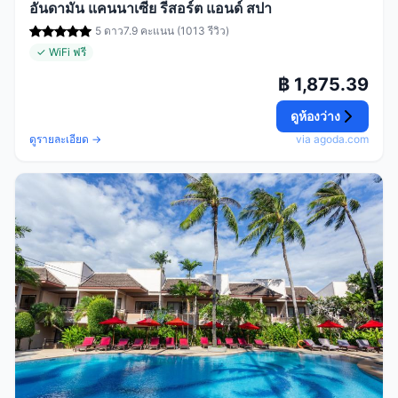
อันดามัน แคนนาเซีย รีสอร์ต แอนด์ สปา
5 ดาว
7.9 คะแนน (1013 รีวิว)
✓ WiFi ฟรี
฿ 1,875.39
ดูห้องว่าง
ดูรายละเอียด →
via agoda.com