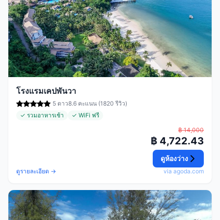
โรงแรมเคปพันวา
5 ดาว
8.6 คะแนน (1820 รีวิว)
✓ รวมอาหารเช้า
✓ WiFi ฟรี
฿ 14,000
฿ 4,722.43
ดูห้องว่าง
ดูรายละเอียด →
via agoda.com