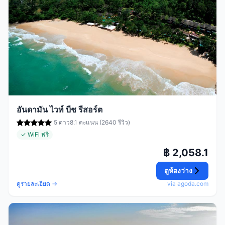
อันดามัน ไวท์ บีช รีสอร์ต
5 ดาว
8.1 คะแนน (2640 รีวิว)
✓ WiFi ฟรี
฿ 2,058.1
ดูห้องว่าง
ดูรายละเอียด →
via agoda.com