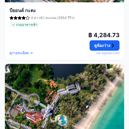
บียอนด์ กะตะ
4 ดาว
8.1 คะแนน (2854 รีวิว)
✓ รวมอาหารเช้า
฿ 4,284.73
ดูห้องว่าง
ดูรายละเอียด →
via agoda.com