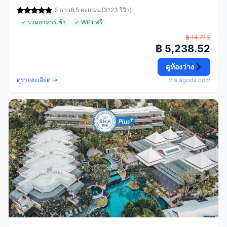
5 ดาว
8.5 คะแนน (3123 รีวิว)
✓ รวมอาหารเช้า
✓ WiFi ฟรี
฿ 14,713
฿ 5,238.52
ดูห้องว่าง
ดูรายละเอียด →
via agoda.com