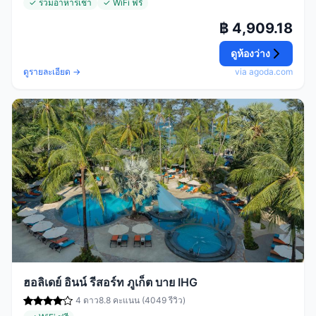
✓ รวมอาหารเช้า
✓ WiFi ฟรี
฿ 4,909.18
ดูห้องว่าง
ดูรายละเอียด →
via agoda.com
ฮอลิเดย์ อินน์ รีสอร์ท ภูเก็ต บาย IHG
4 ดาว
8.8 คะแนน (4049 รีวิว)