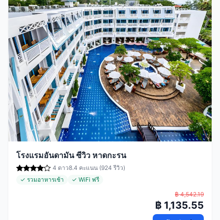
โรงแรมอันดามัน ซีวิว หาดกะรน
4 ดาว
8.4 คะแนน (924 รีวิว)
✓ รวมอาหารเช้า
✓ WiFi ฟรี
฿ 4,542.19
฿ 1,135.55