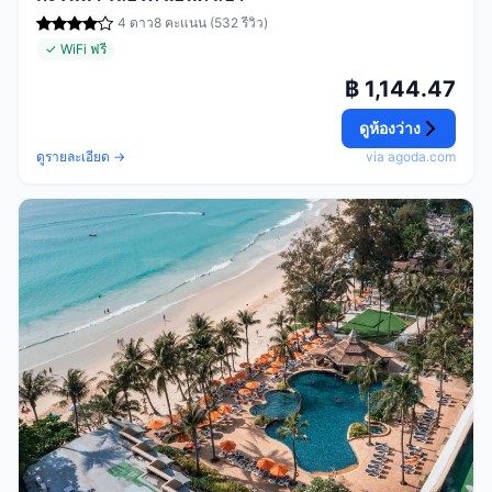
4 ดาว
8 คะแนน (532 รีวิว)
✓ WiFi ฟรี
฿ 1,144.47
ดูห้องว่าง
ดูรายละเอียด →
via agoda.com