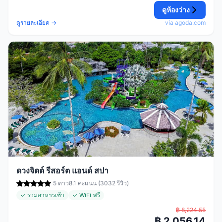
ดูห้องว่าง
ดูรายละเอียด →
via agoda.com
ดวงจิตต์ รีสอร์ต แอนด์ สปา
5 ดาว
8.1 คะแนน (3032 รีวิว)
✓ รวมอาหารเช้า
✓ WiFi ฟรี
฿ 8,224.55
฿ 2,056.14