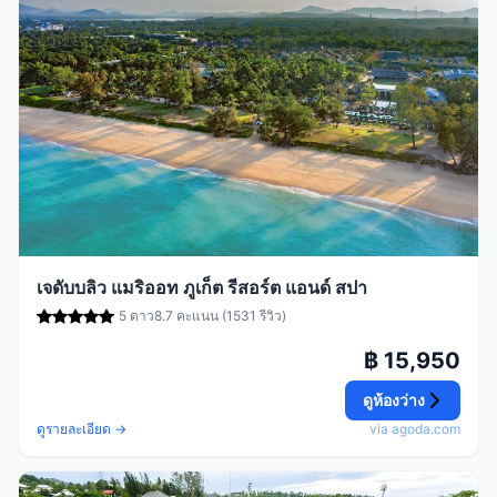
เจดับบลิว แมริออท ภูเก็ต รีสอร์ต แอนด์ สปา
5 ดาว
8.7 คะแนน (1531 รีวิว)
฿ 15,950
ดูห้องว่าง
ดูรายละเอียด →
via agoda.com