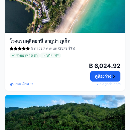
โรงแรมดุสิตธานี ลากูน่า ภูเก็ต
5 ดาว
8.7 คะแนน (2579 รีวิว)
✓ รวมอาหารเช้า
✓ WiFi ฟรี
฿ 6,024.92
ดูห้องว่าง
ดูรายละเอียด →
via agoda.com