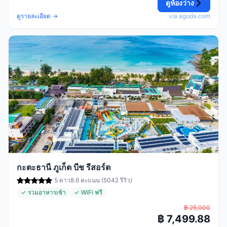
ดูห้องว่าง
ดูรายละเอียด →
via agoda.com
กะตะธานี ภูเก็ต บีช รีสอร์ต
5 ดาว
8.6 คะแนน (5042 รีวิว)
✓ รวมอาหารเช้า
✓ WiFi ฟรี
฿ 25,000
฿ 7,499.88