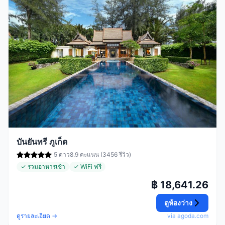
บันยันทรี ภูเก็ต
5 ดาว
8.9 คะแนน (3456 รีวิว)
✓ รวมอาหารเช้า
✓ WiFi ฟรี
฿ 18,641.26
ดูห้องว่าง
ดูรายละเอียด →
via agoda.com