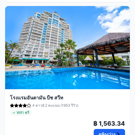
โรงแรมอันดามัน บีช สวีท
4 ดาว
8.2 คะแนน (1953 รีวิว)
✓ WiFi ฟรี
฿ 1,563.34
ดูห้องว่าง