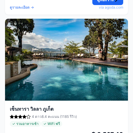
ดูรายละเอียด →
via agoda.com
เซ็นทารา วิลลา ภูเก็ต
4 ดาว
8.4 คะแนน (1185 รีวิว)
✓ รวมอาหารเช้า
✓ WiFi ฟรี