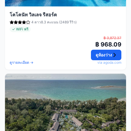
โคโคนัท วิลเลจ รีสอร์ต
4 ดาว
8.3 คะแนน (2489 รีวิว)
✓ WiFi ฟรี
฿ 3,872.37
฿ 968.09
ดูห้องว่าง
ดูรายละเอียด →
via agoda.com