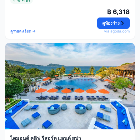
✓ WiFi ฟรี
฿ 6,318
ดูห้องว่าง
ดูรายละเอียด →
via agoda.com
ไดมอนด์ คลิฟ รีสอร์ต แอนด์ สปา