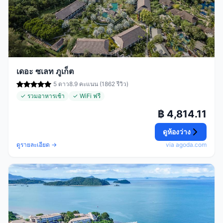
เดอะ ซเลท ภูเก็ต
5 ดาว
8.9 คะแนน (1862 รีวิว)
✓ รวมอาหารเช้า
✓ WiFi ฟรี
฿ 4,814.11
ดูห้องว่าง
ดูรายละเอียด →
via agoda.com