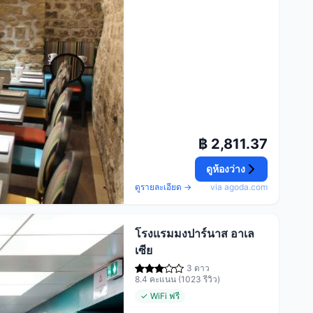
฿ 2,811.37
ดูห้องว่าง
ดูรายละเอียด →
via agoda.com
โรงแรมมงปาร์นาส อาเล
เซีย
3 ดาว
8.4 คะแนน (1023 รีวิว)
✓ WiFi ฟรี