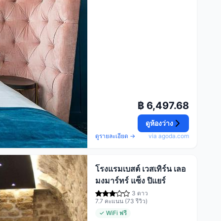
฿ 6,497.68
ดูห้องว่าง
ดูรายละเอียด →
via agoda.com
โรงแรมเบสต์ เวสเทิร์น เลอ
มงมาร์ทร์ แซ็ง ปิแยร์
3 ดาว
7.7 คะแนน (73 รีวิว)
✓ WiFi ฟรี