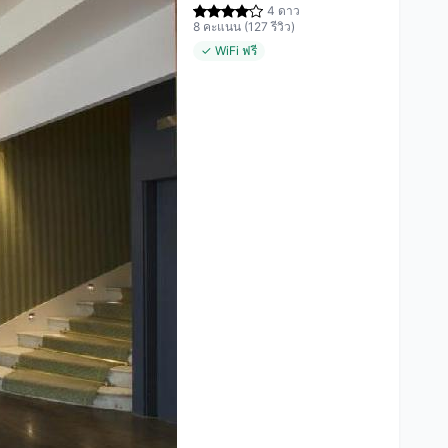
4 ดาว
8 คะแนน (127 รีวิว)
✓ WiFi ฟรี