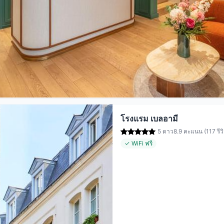
โรงแรม เบลอามี
5 ดาว
8.9 คะแนน (117 รีวิ
✓ WiFi ฟรี