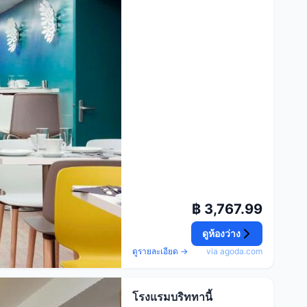
฿ 3,767.99
ดูห้องว่าง
ดูรายละเอียด →
via agoda.com
โรงแรมบริททานี้