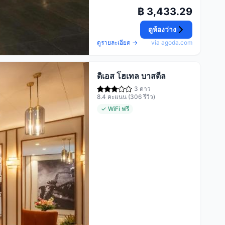
฿ 3,433.29
ดูห้องว่าง
ดูรายละเอียด →
via agoda.com
ดิเอส โฮเทล บาสตีล
3 ดาว
8.4 คะแนน (306 รีวิว)
✓ WiFi ฟรี