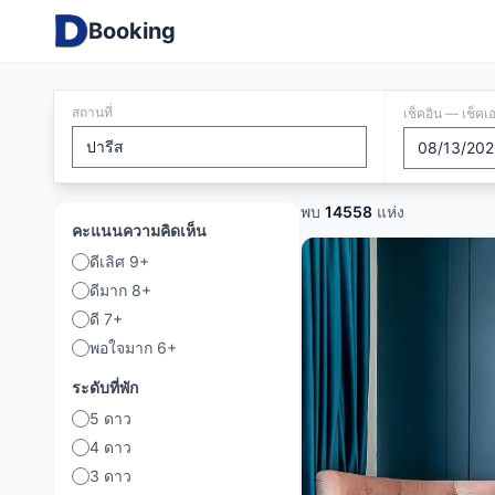
Booking
สถานที่
เช็คอิน — เช็คเ
พบ
14558
แห่ง
คะแนนความคิดเห็น
ดีเลิศ 9+
ดีมาก 8+
ดี 7+
พอใจมาก 6+
ระดับที่พัก
5 ดาว
4 ดาว
3 ดาว