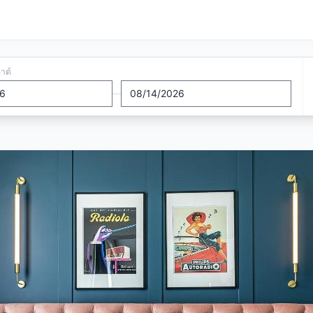
อาต์
—