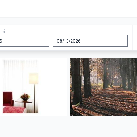
อาต์
—