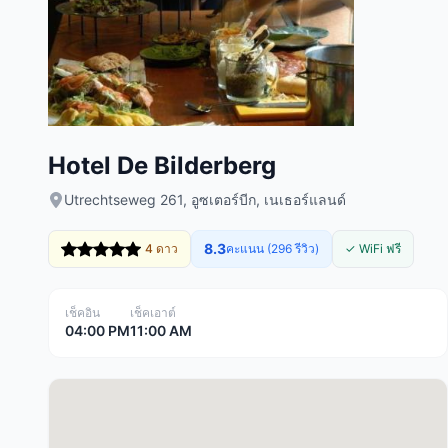
Hotel De Bilderberg
Utrechtseweg 261, อูซเตอร์บีก, เนเธอร์แลนด์
8.3
4 ดาว
คะแนน (296 รีวิว)
✓ WiFi ฟรี
เช็คอิน
เช็คเอาต์
04:00 PM
11:00 AM