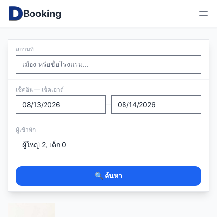
Booking
สถานที่
เช็คอิน — เช็คเอาต์
—
ผู้เข้าพัก
🔍 ค้นหา