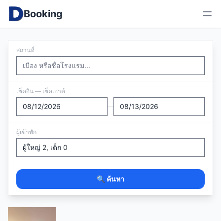
Booking
สถานที่
เช็คอิน — เช็คเอาต์
—
ผู้เข้าพัก
🔍 ค้นหา