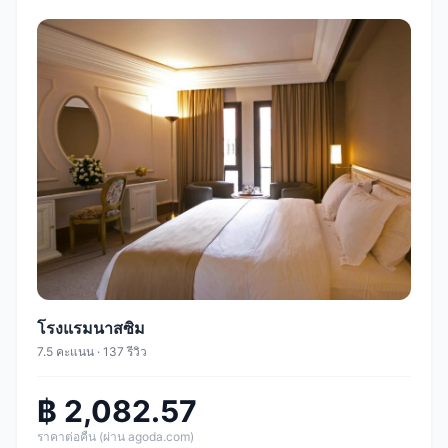
โรงแรมนาสซิม
7.5 คะแนน · 137 รีวิว
฿ 2,082.57
ราคาต่อคืน (ผ่าน agoda.com)