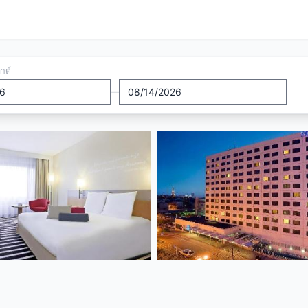
อาต์
—