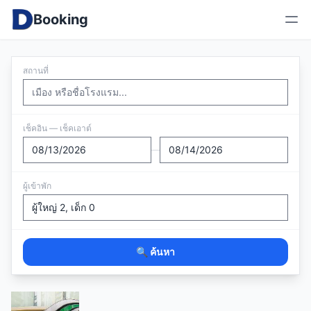
Booking
สถานที่
เช็คอิน — เช็คเอาต์
—
ผู้เข้าพัก
🔍 ค้นหา