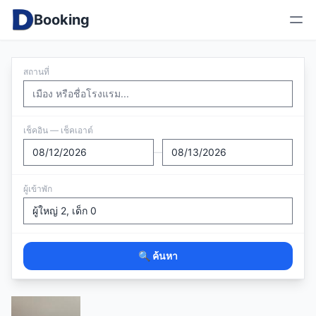
Booking
สถานที่
เช็คอิน — เช็คเอาต์
—
ผู้เข้าพัก
🔍 ค้นหา