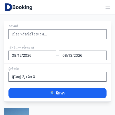
Booking
สถานที่
เช็คอิน — เช็คเอาต์
—
ผู้เข้าพัก
🔍 ค้นหา