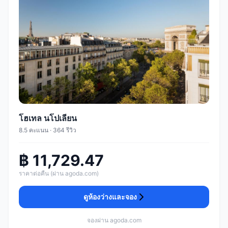
โฮเทล นโปเลียน
8.5 คะแนน · 364 รีวิว
฿ 11,729.47
ราคาต่อคืน (ผ่าน agoda.com)
ดูห้องว่างและจอง
จองผ่าน agoda.com