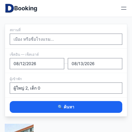
Booking
สถานที่
เช็คอิน — เช็คเอาต์
—
ผู้เข้าพัก
🔍 ค้นหา