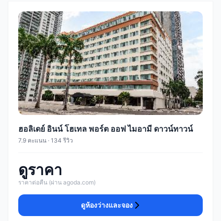
ฮอลิเดย์ อินน์ โฮเทล พอร์ต ออฟ ไมอามี ดาวน์ทาวน์
7.9 คะแนน · 134 รีวิว
ดูราคา
ราคาต่อคืน (ผ่าน agoda.com)
ดูห้องว่างและจอง